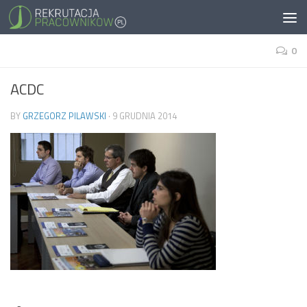
0
ACDC
BY
GRZEGORZ PILAWSKI
·
9 GRUDNIA 2014