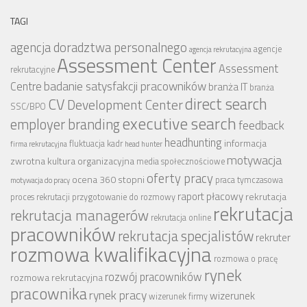
TAGI
agencja doradztwa personalnego
agencje
agencja rekrutacyjna
Assessment Center
Assessment
rekrutacyjne
badanie satysfakcji pracowników
Centre
branża IT
branża
CV
direct search
Development Center
SSC/BPO
executive search
employer branding
feedback
headhunting
informacja
fluktuacja kadr
firma rekrutacyjna
head hunter
motywacja
zwrotna
kultura organizacyjna
media społecznościowe
oferty pracy
ocena 360 stopni
praca tymczasowa
motywacja do pracy
raport płacowy
rekrutacja
proces rekrutacji
przygotowanie do rozmowy
rekrutacja
rekrutacja managerów
rekrutacja online
pracowników
rekrutacja specjalistów
rekruter
rozmowa kwalifikacyjna
rozmowa o pracę
rynek
rozwój pracowników
rozmowa rekrutacyjna
pracownika
rynek pracy
wizerunek
wizerunek firmy