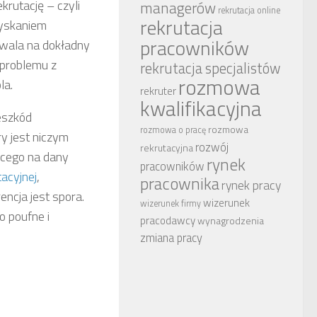
krutację – czyli
managerów
rekrutacja online
rekrutacja
zyskaniem
pracowników
ozwala na dokładny
 problemu z
rekrutacja specjalistów
rozmowa
la.
rekruter
kwalifikacyjna
eszkód
rozmowa
rozmowa o pracę
ry jest niczym
rozwój
rekrutacyjna
ącego na dany
rynek
pracowników
tacyjnej
,
pracownika
rynek pracy
ncja jest spora.
wizerunek
wizerunek firmy
o poufne i
pracodawcy
wynagrodzenia
zmiana pracy