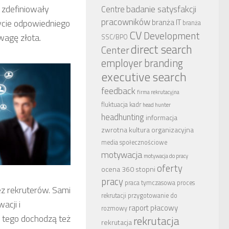
 zdefiniowały
badanie satysfakcji
Centre
pracowników
bycie odpowiedniego
branża IT
branża
CV
Development
wagę złota.
SSC/BPO
direct search
Center
employer branding
executive search
feedback
firma rekrutacyjna
fluktuacja kadr
head hunter
headhunting
informacja
zwrotna
kultura organizacyjna
media społecznościowe
motywacja
motywacja do pracy
oferty
ocena 360 stopni
pracy
praca tymczasowa
proces
z rekruterów. Sami
rekrutacji
przygotowanie do
acji i
raport płacowy
rozmowy
o tego dochodzą też
rekrutacja
rekrutacja