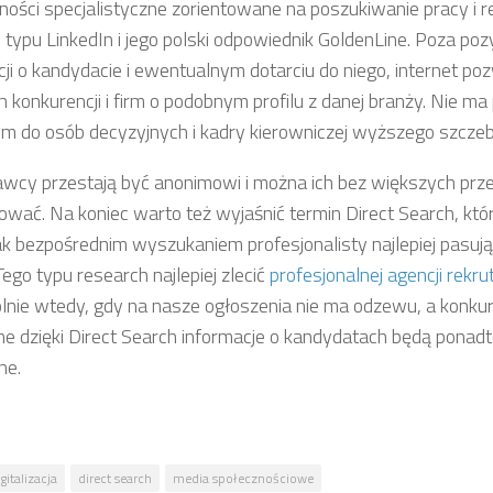
ności specjalistyczne zorientowane na poszukiwanie pracy i re
 typu LinkedIn i jego polski odpowiednik GoldenLine. Poza po
cji o kandydacie i ewentualnym dotarciu do niego, internet p
h konkurencji i firm o podobnym profilu z danej branży. Nie ma
em do osób decyzyjnych i kadry kierowniczej wyższego szczeb
wcy przestają być anonimowi i można ich bez większych prz
ować. Na koniec warto też wyjaśnić termin Direct Search, któ
ak bezpośrednim wyszukaniem profesjonalisty najlepiej pasuj
ego typu research najlepiej zlecić
profesjonalnej agencji rekru
lnie wtedy, gdy na nasze ogłoszenia nie ma odzewu, a konkure
e dzięki Direct Search informacje o kandydatach będą ponadt
ne.
gitalizacja
direct search
media społecznościowe