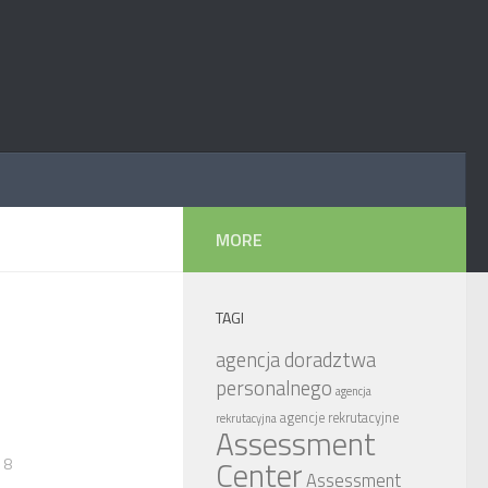
MORE
TAGI
agencja doradztwa
personalnego
agencja
agencje rekrutacyjne
rekrutacyjna
Assessment
18
Center
Assessment