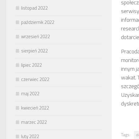
społecz
listopad 2022
serwisy
informa
październik 2022
researc
wrzesień 2022
dotarci
sierpień 2022
Pracoda
monitor
lipiec 2022
innym j
wakat. T
czerwiec 2022
szczegó
maj 2022
Uzyskan
dyskret
kwiecień 2022
marzec 2022
Tags:
di
luty 2022