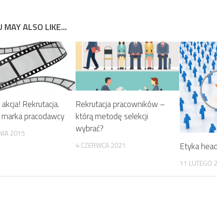
 MAY ALSO LIKE...
akcja! Rekrutacja.
Rekrutacja pracowników –
 marka pracodawcy
którą metodę selekcji
wybrać?
NIA 2015
4 CZERWCA 2021
Etyka head
11 LUTEGO 