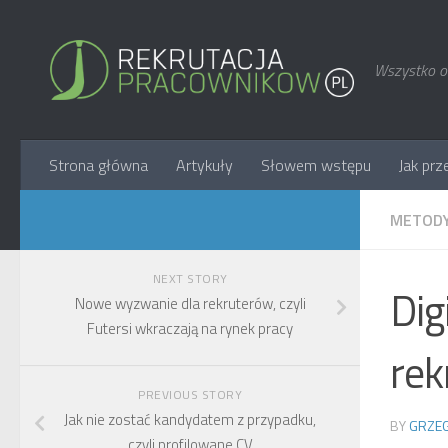
Wszystko o 
Strona główna
Artykuły
Słowem wstępu
Jak prz
METODY
NEXT STORY
Dig
Nowe wyzwanie dla rekruterów, czyli
Futersi wkraczają na rynek pracy
rek
PREVIOUS STORY
Jak nie zostać kandydatem z przypadku,
BY
GRZEG
czyli profilowane CV