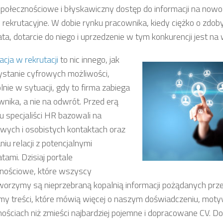
połecznościowe i błyskawiczny dostęp do informacji na nowo
 rekrutacyjne. W dobie rynku pracownika, kiedy ciężko o zdo
ta, dotarcie do niego i uprzedzenie w tym konkurencji jest na 
zacja w rekrutacji
to nic innego, jak
stanie cyfrowych możliwości,
nie w sytuacji, gdy to firma zabiega
wnika, a nie na odwrót. Przed erą
tu specjaliści HR bazowali na
wych i osobistych kontaktach oraz
iu relacji z potencjalnymi
tami. Dzisiaj portale
nościowe, które wszyscy
orzymy są nieprzebraną kopalnią informacji pożądanych prze
y treści, które mówią więcej o naszym doświadczeniu, motyw
nościach niż zmieści najbardziej pojemne i dopracowane CV. D