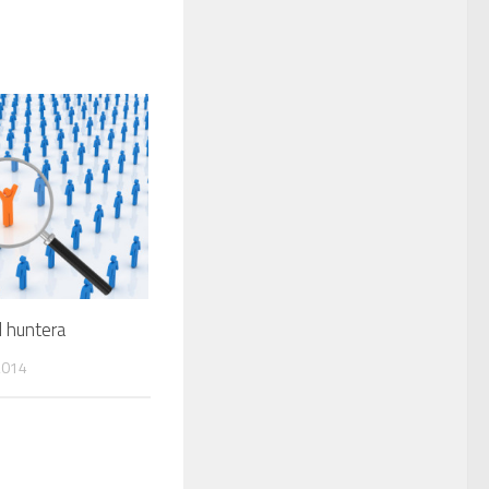
 huntera
2014