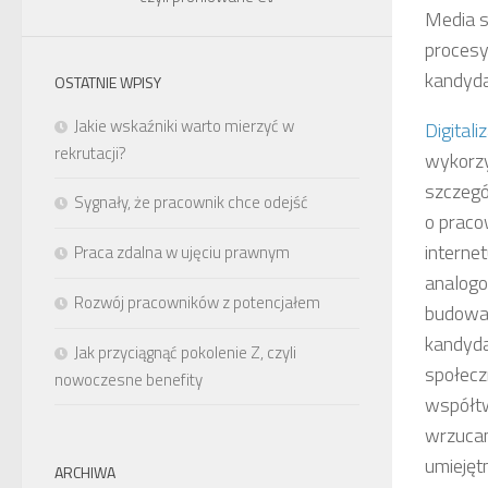
Media s
procesy
kandyda
OSTATNIE WPISY
Jakie wskaźniki warto mierzyć w
Digitali
rekrutacji?
wykorzy
szczegól
Sygnały, że pracownik chce odejść
o praco
interne
Praca zdalna w ujęciu prawnym
analogo
Rozwój pracowników z potencjałem
budowan
kandyda
Jak przyciągnąć pokolenie Z, czyli
społecz
nowoczesne benefity
współtw
wrzucam
umiejęt
ARCHIWA