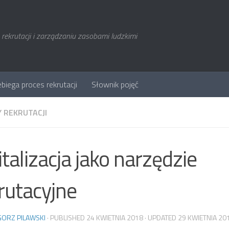
rekrutacji i zarządzaniu zasobami ludzkimi
ebiega proces rekrutacji
Słownik pojęć
 REKRUTACJI
italizacja jako narzędzie
rutacyjne
ORZ PILAWSKI
· PUBLISHED
24 KWIETNIA 2018
· UPDATED
29 KWIETNIA 20