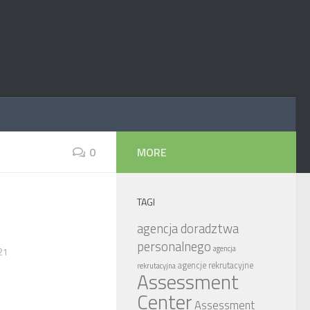
0
MORE
TAGI
agencja doradztwa
personalnego
agencja
21
agencje rekrutacyjne
rekrutacyjna
Assessment
Center
Assessment