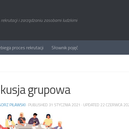
rekrutacji i zarządzaniu zasobami ludzkimi
ebiega proces rekrutacji
Słownik pojęć
kusja grupowa
ORZ PILAWSKI
· PUBLISHED
31 STYCZNIA 2021
· UPDATED
22 CZERWCA 20