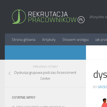
Wszystko o 
Strona główna
Artykuły
Słowem wstępu
Jak prz
PREVIOUS STORY
dys
Dyskusja grupowa podczas Assessment
Center
BY
GRZEG
OSTATNIE WPISY
Jakie wskaźniki warto mierzyć w