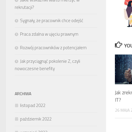
rekrutacji?
Sygnały, że pracownik chce odejść
Praca zdalna w ujęciu prawnym
YOU
Rozwój pracowników z potencjałem
Jak przyciągnąć pokolenie Z, czyli
nowoczesne benefity
Jak zrek
ARCHIWA
IT?
listopad 2022
26 MAJA 
październik 2022