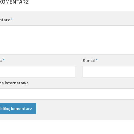
 KOMENTARZ
ntarz
*
a
*
E-mail
*
na internetowa