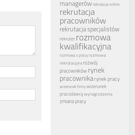
managerów
rekrutacja online
rekrutacja
pracowników
rekrutacja specjalistów
rozmowa
rekruter
kwalifikacyjna
rozmowa
rozmowa o pracę
rozwój
rekrutacyjna
rynek
pracowników
pracownika
rynek pracy
wizerunek
wizerunek firmy
pracodawcy
wynagrodzenia
zmiana pracy