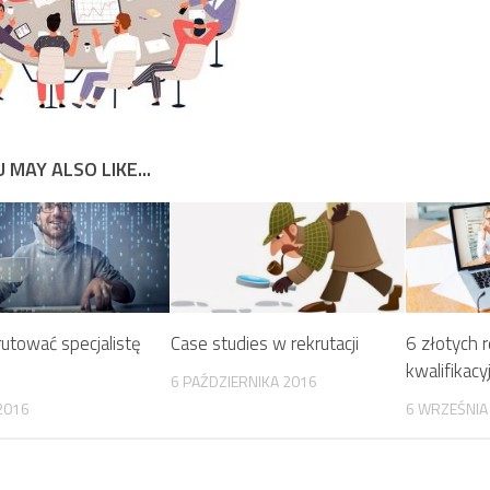
 MAY ALSO LIKE...
rutować specjalistę
Case studies w rekrutacji
6 złotych 
kwalifikacy
6 PAŹDZIERNIKA 2016
2016
6 WRZEŚNIA