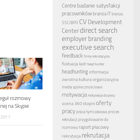
badanie satysfakcji
Centre
pracowników
branża IT
branża
CV
Development
SSC/BPO
direct search
Center
employer branding
executive search
feedback
firma rekrutacyjna
fluktuacja kadr
head hunter
headhunting
informacja
zwrotna
kultura organizacyjna
media społecznościowe
motywacja
motywacja do pracy
reguł rozmowy
oferty
ocena 360 stopni
jnej na Skypie
pracy
praca tymczasowa
proces
 2017
rekrutacji
przygotowanie do
raport płacowy
rozmowy
rekrutacja
rekrutacja