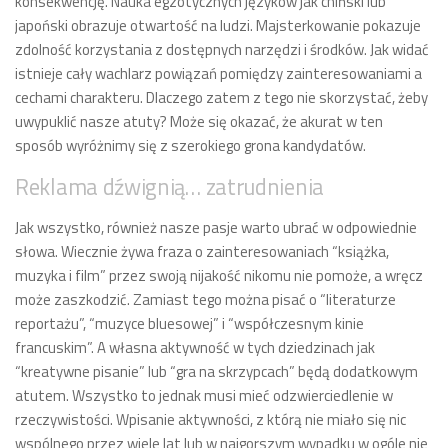
konsekwencję. Nauka egzotycznych języków jak chiński lub
japoński obrazuje otwartość na ludzi. Majsterkowanie pokazuje
zdolność korzystania z dostępnych narzędzi i środków. Jak widać
istnieje cały wachlarz powiązań pomiędzy zainteresowaniami a
cechami charakteru. Dlaczego zatem z tego nie skorzystać, żeby
uwypuklić nasze atuty? Może się okazać, że akurat w ten
sposób wyróżnimy się z szerokiego grona kandydatów.
Reklama dźwignią… zatrudnienia
Jak wszystko, również nasze pasje warto ubrać w odpowiednie
słowa. Wiecznie żywa fraza o zainteresowaniach “książka,
muzyka i film” przez swoją nijakość nikomu nie pomoże, a wręcz
może zaszkodzić. Zamiast tego można pisać o “literaturze
reportażu”, “muzyce bluesowej” i “współczesnym kinie
francuskim”. A własna aktywność w tych dziedzinach jak
“kreatywne pisanie” lub “gra na skrzypcach” będą dodatkowym
atutem. Wszystko to jednak musi mieć odzwierciedlenie w
rzeczywistości. Wpisanie aktywności, z którą nie miało się nic
wspólnego przez wiele lat lub w najgorszym wypadku w ogóle nie