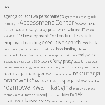
TAGI
agencja doradztwa personalnego
agencje
agencja rekrutacyjna
Assessment Center
Assessment
rekrutacyjne
badanie satysfakcji pracowników
Centre
branża IT
branża
CV
direct search
Development Center
SSC/BPO
executive search
employer branding
feedback
headhunting
informacja
fluktuacja kadr
firma rekrutacyjna
head hunter
motywacja
zwrotna
kultura organizacyjna
media społecznościowe
oferty pracy
ocena 360 stopni
praca tymczasowa
motywacja do pracy
raport płacowy
rekrutacja
proces rekrutacji
przygotowanie do rozmowy
rekrutacja
rekrutacja managerów
rekrutacja online
pracowników
rekrutacja specjalistów
rekruter
rozmowa kwalifikacyjna
rozmowa o pracę
rynek
rozwój pracowników
rozmowa rekrutacyjna
pracownika
rynek pracy
wizerunek
wizerunek firmy