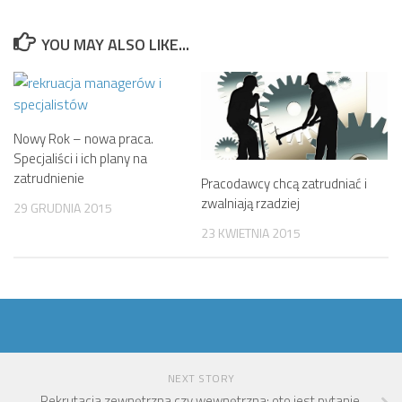
YOU MAY ALSO LIKE...
Nowy Rok – nowa praca.
Specjaliści i ich plany na
zatrudnienie
Pracodawcy chcą zatrudniać i
zwalniają rzadziej
29 GRUDNIA 2015
23 KWIETNIA 2015
NEXT STORY
Rekrutacja zewnętrzna czy wewnętrzna; oto jest pytanie.