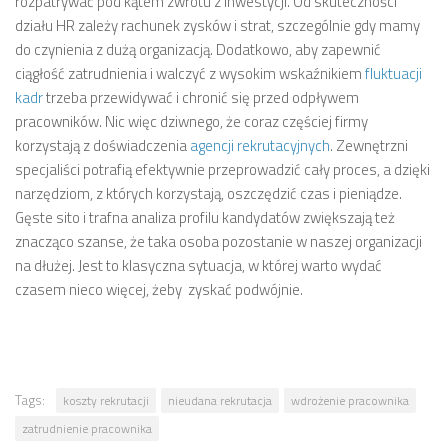
rozpatrywać pod kątem zwrotu z inwestycji. Od skuteczności
działu HR zależy rachunek zysków i strat, szczególnie gdy mamy
do czynienia z dużą organizacją. Dodatkowo, aby zapewnić
ciągłość zatrudnienia i walczyć z wysokim wskaźnikiem
fluktuacji
kadr
trzeba przewidywać i chronić się przed odpływem
pracowników. Nic więc dziwnego, że coraz częściej firmy
korzystają z doświadczenia
agencji rekrutacyjnych
. Zewnętrzni
specjaliści potrafią efektywnie przeprowadzić cały proces, a dzięki
narzędziom, z których korzystają, oszczędzić czas i pieniądze.
Gęste sito i trafna analiza profilu kandydatów zwiększają też
znacząco szanse, że taka osoba pozostanie w naszej organizacji
na dłużej. Jest to klasyczna sytuacja, w której warto wydać
czasem nieco więcej, żeby zyskać podwójnie.
Tags:
koszty rekrutacji
nieudana rekrutacja
wdrożenie pracownika
zatrudnienie pracownika