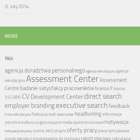
luty 2014
MORE
TAGI
agencja doradztwa personalnego
agencje
agencja rekrutacyjna
Assessment Center
Assessment
rekrutacyjne
badanie satysfakcji pracowników
Centre
branża IT
branża
CV
direct search
Development Center
SSC/BPO
executive search
employer branding
feedback
headhunting
informacja
fluktuacja kadr
firma rekrutacyjna
head hunter
motywacja
zwrotna
kultura organizacyjna
media społecznościowe
oferty pracy
ocena 360 stopni
praca tymczasowa
motywacja do pracy
raport płacowy
rekrutacja
proces rekrutacji
przygotowanie do rozmowy