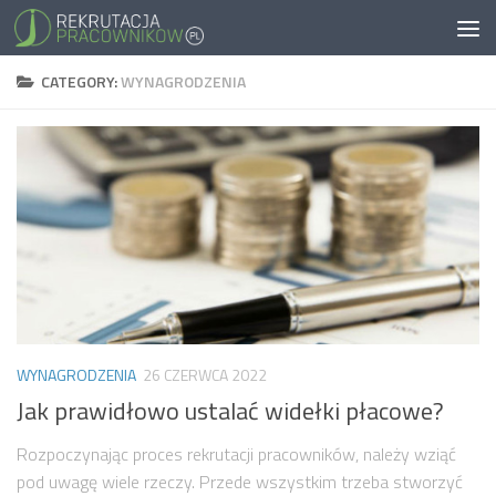
CATEGORY:
WYNAGRODZENIA
WYNAGRODZENIA
26 CZERWCA 2022
Jak prawidłowo ustalać widełki płacowe?
Rozpoczynając proces rekrutacji pracowników, należy wziąć
pod uwagę wiele rzeczy. Przede wszystkim trzeba stworzyć