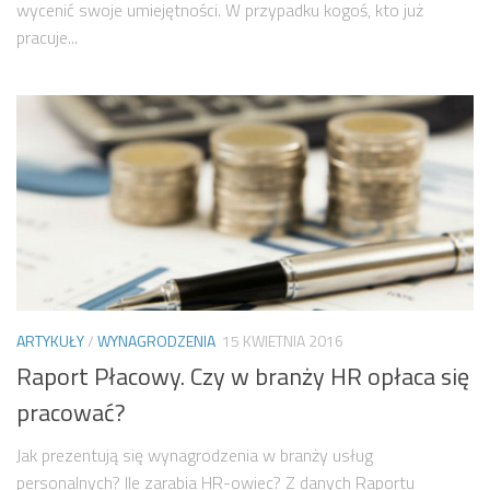
wycenić swoje umiejętności. W przypadku kogoś, kto już
pracuje...
ARTYKUŁY
/
WYNAGRODZENIA
15 KWIETNIA 2016
Raport Płacowy. Czy w branży HR opłaca się
pracować?
Jak prezentują się wynagrodzenia w branży usług
personalnych? Ile zarabia HR-owiec? Z danych Raportu