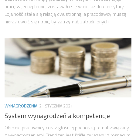
pracę w jednej firmie, zostawało się w niej aż do emerytury.
Lojalność stała się relacją dwustronną, a pracodawcy muszą
nieraz dwoić się i troić, by zatrzymać zatrudnionych...
WYNAGRODZENIA
21 STYCZNIA 2021
System wynagrodzeń a kompetencje
Obecnie pracownicy coraz głośniej podnoszą temat związany
z wynagrodzeniami. Trend ten jest ściśle związany z rosnącym