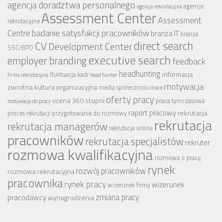
agencja doradztwa personalnego
agencje
agencja rekrutacyjna
Assessment Center
Assessment
rekrutacyjne
badanie satysfakcji pracowników
Centre
branża IT
branża
CV
direct search
Development Center
SSC/BPO
executive search
employer branding
feedback
headhunting
informacja
fluktuacja kadr
firma rekrutacyjna
head hunter
motywacja
zwrotna
kultura organizacyjna
media społecznościowe
oferty pracy
ocena 360 stopni
praca tymczasowa
motywacja do pracy
raport płacowy
rekrutacja
proces rekrutacji
przygotowanie do rozmowy
rekrutacja
rekrutacja managerów
rekrutacja online
pracowników
rekrutacja specjalistów
rekruter
rozmowa kwalifikacyjna
rozmowa o pracę
rynek
rozwój pracowników
rozmowa rekrutacyjna
pracownika
rynek pracy
wizerunek
wizerunek firmy
zmiana pracy
pracodawcy
wynagrodzenia