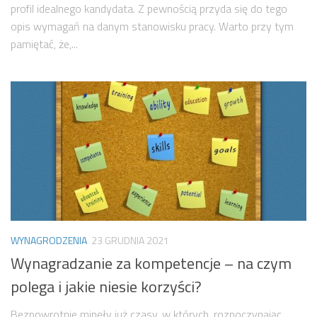
profil idealnego kandydata. Z pewnością przyda się do tego
opis wymagań na danym stanowisku pracy. Warto przy tym
pamiętać, że,...
WYNAGRODZENIA
23 GRUDNIA 2021
Wynagradzanie za kompetencje – na czym
polega i jakie niesie korzyści?
Bezpowrotnie minęły już czasy, w których, rozpoczynając