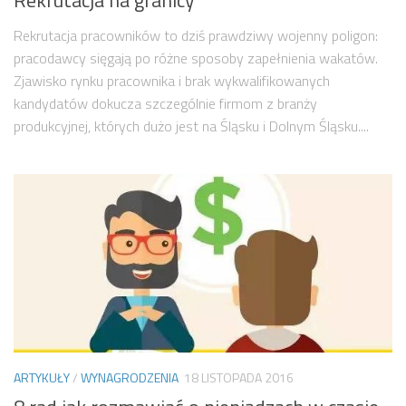
Rekrutacja pracowników to dziś prawdziwy wojenny poligon:
pracodawcy sięgają po różne sposoby zapełnienia wakatów.
Zjawisko rynku pracownika i brak wykwalifikowanych
kandydatów dokucza szczególnie firmom z branży
produkcyjnej, których dużo jest na Śląsku i Dolnym Śląsku....
ARTYKUŁY
/
WYNAGRODZENIA
18 LISTOPADA 2016