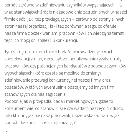
pomóc zarówno w zdefiniowaniu czynników wypychających – a
więc stanowiących źródło niezadowolenia zatrudnionych w naszej
firmie osób, jak i też przyciągających – zarówno od strony silnych
stron naszej organizacji, jak i też porównania tego, co oferuje
nasza firma z oczekiwaniami pracowników i ich wiedzą na temat
tego, co mogą oni znaleźć u konkurencji.
Tym samym, efektem takich badań i wprowadzonych w ich
konsekwencji zmian, może być zminimalizowanie ryzyka utraty
pracowników czy potencjalnych kandydatów z powodu czynników
wypychających (które często są możliwe do zmiany),
zdefiniowanie przewagi konkurencyjnej naszej firmy, oraz
obszarów, w których ewentualnie odstajemy od innych firm,
stanowiących dla nas zagrożenie.
Podobnie jak w przypadku badań marketingowych, gdzie to
konsument wie, co stanowi o sile czy wadach naszego produktu,
tak i kto inny jak nie nasz pracownik, może wskazać nam w jaki
sposób doskonalić naszą organizację?