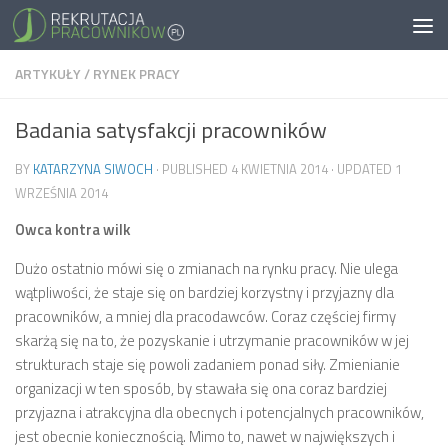
ARTYKUŁY
/
RYNEK PRACY
Badania satysfakcji pracowników
BY
KATARZYNA SIWOCH
· PUBLISHED
4 KWIETNIA 2014
· UPDATED
1
WRZEŚNIA 2014
Owca kontra wilk
Dużo ostatnio mówi się o zmianach na rynku pracy. Nie ulega
wątpliwości, że staje się on bardziej korzystny i przyjazny dla
pracowników, a mniej dla pracodawców. Coraz częściej firmy
skarżą się na to, że pozyskanie i utrzymanie pracowników w jej
strukturach staje się powoli zadaniem ponad siły. Zmienianie
organizacji w ten sposób, by stawała się ona coraz bardziej
przyjazna i atrakcyjna dla obecnych i potencjalnych pracowników,
jest obecnie koniecznością. Mimo to, nawet w największych i