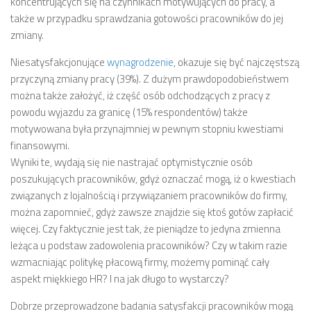
koncentrujących się na czynnikach motywujących do pracy, a
także w przypadku sprawdzania gotowości pracowników do jej
zmiany.
Niesatysfakcjonujące
wynagrodzenie
, okazuje się być najczęstszą
przyczyną zmiany pracy (39%). Z dużym prawdopodobieństwem
można także założyć, iż część osób odchodzących z pracy z
powodu wyjazdu za granicę (15% respondentów) także
motywowana była przynajmniej w pewnym stopniu kwestiami
finansowymi.
Wyniki te, wydają się nie nastrajać optymistycznie osób
poszukujących pracowników, gdyż oznaczać mogą, iż o kwestiach
związanych z lojalnością i przywiązaniem pracowników do firmy,
można zapomnieć, gdyż zawsze znajdzie się ktoś gotów zapłacić
więcej. Czy faktycznie jest tak, że pieniądze to jedyna zmienna
leżąca u podstaw zadowolenia pracowników? Czy w takim razie
wzmacniając politykę płacową firmy, możemy pominąć cały
aspekt miękkiego HR? I na jak długo to wystarczy?
Dobrze przeprowadzone badania satysfakcji pracowników mogą