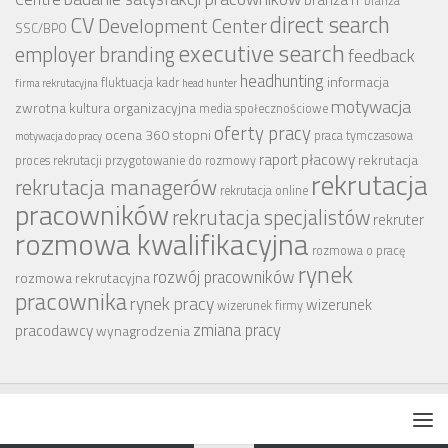
branża
CV
direct search
Development Center
SSC/BPO
executive search
employer branding
feedback
headhunting
informacja
fluktuacja kadr
firma rekrutacyjna
head hunter
motywacja
zwrotna
kultura organizacyjna
media społecznościowe
oferty pracy
ocena 360 stopni
praca tymczasowa
motywacja do pracy
raport płacowy
rekrutacja
proces rekrutacji
przygotowanie do rozmowy
rekrutacja
rekrutacja managerów
rekrutacja online
pracowników
rekrutacja specjalistów
rekruter
rozmowa kwalifikacyjna
rozmowa o pracę
rynek
rozwój pracowników
rozmowa rekrutacyjna
pracownika
rynek pracy
wizerunek
wizerunek firmy
zmiana pracy
pracodawcy
wynagrodzenia