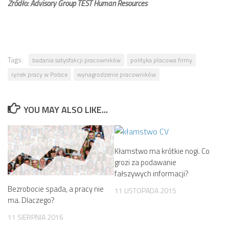
Źródło: Advisory Group TEST Human Resources
Tags:
badania satysfakcji pracowników
polityka płacowa firmy
rynek pracy w Polsce
wynagrodzenie pracowników
YOU MAY ALSO LIKE...
Kłamstwo ma krótkie nogi. Co
grozi za podawanie
fałszywych informacji?
Bezrobocie spada, a pracy nie
11 LISTOPADA 2015
ma. Dlaczego?
11 SIERPNIA 2016