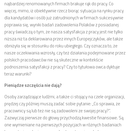
najbardziej renomowanych firmach brakuje rąk do pracy.
Co
więcej, mimo, iż obiektywnie rzecz biorąc sytuacja na rynku pracy
dla kandydatów i osób już zatrudnionych w firmach sukcesywnie
poprawia się, wyniki badań zadowolenia Polaków z posiadanej
pracy świadczą o tym, że nasza satysfakcja z pracy jest nie tylko
niższa niż ta deklarowana przez innych Europejczyków, ale także
obniżyła się w stosunku do roku ubiegłego. Czy oznacza to, że
nasze oczekiwania wzrosły, czy też działania podejmowane przez
polskich pracodawców nie są skuteczne w kontekście
podnoszenia satysfakcji z pracy? Czy to tytułowa owca dyktuje
teraz warunki?
Pieniądze szczęścia nie dają?
Osoby zarządzające ludźmi, a także ci stojący na czele organizacji,
prędzej czy później muszą zadać sobie pytanie: „Co sprawia, że
pracownicy są lub też nie są zadowoleni ze swojej pracy?”.
Zazwyczaj pierwsze do głowy przychodzą kwestie finansowe. Są
one wymieniane na pierwszych pozycjach w różnych badaniach