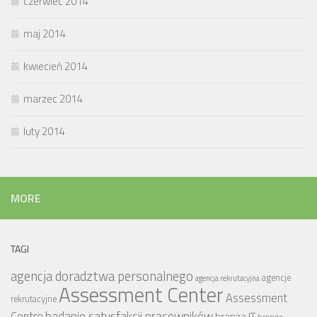
czerwiec 2014
maj 2014
kwiecień 2014
marzec 2014
luty 2014
MORE
TAGI
agencja doradztwa personalnego
agencje
agencja rekrutacyjna
Assessment Center
Assessment
rekrutacyjne
badanie satysfakcji pracowników
Centre
branża IT