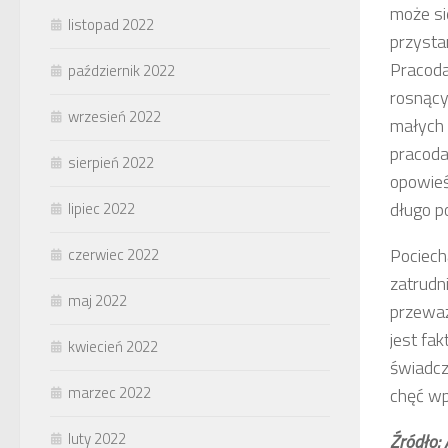
może si
listopad 2022
przysta
Pracoda
październik 2022
rosnący
wrzesień 2022
małych 
pracoda
sierpień 2022
opowieś
długo p
lipiec 2022
Pociech
czerwiec 2022
zatrudni
maj 2022
przeważ
jest fa
kwiecień 2022
świadcz
marzec 2022
chęć wpl
luty 2022
Źródło: