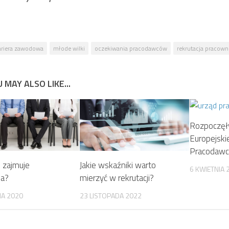
ariera zawodowa
młode wilki
oczekiwania pracodawców
rekrutacja pracow
 MAY ALSO LIKE...
Rozpoczęły
Europejski
Pracodawc
u zajmuje
Jakie wskaźniki warto
6 KWIETNIA 
ja?
mierzyć w rekrutacji?
IA 2020
23 LISTOPADA 2022