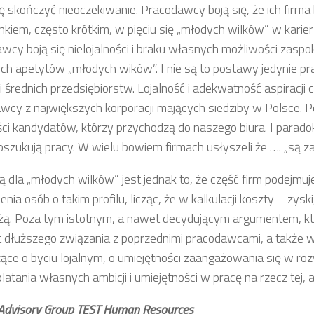
ę skończyć nieoczekiwanie. Pracodawcy boją się, że ich firma 
nkiem, często krótkim, w pięciu się „młodych wilków” w kari
wcy boją się nielojalności i braku własnych możliwości zaspok
ch apetytów „młodych wików”. I nie są to postawy jedynie 
i średnich przedsiębiorstw. Lojalność i adekwatność aspiracji 
wcy z największych korporacji mających siedziby w Polsce. P
ci kandydatów, którzy przychodzą do naszego biura. I parado
oszukują pracy. W wielu bowiem firmach usłyszeli że …. „są z
ą dla „młodych wilków” jest jednak to, że część firm podejmuj
enia osób o takim profilu, licząc, że w kalkulacji koszty – zyski
ą. Poza tym istotnym, a nawet decydującym argumentem, k
kt dłuższego związania z poprzednimi pracodawcami, a także
ące o byciu lojalnym, o umiejętności zaangażowania się w rozw
atania własnych ambicji i umiejętności w pracę na rzecz tej, a 
 Advisory Group TEST Human Resources