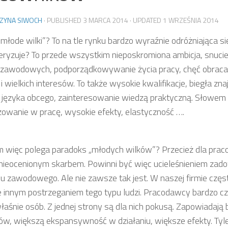
ZYNA SIWOCH
· PUBLISHED
3 MARCA 2014
· UPDATED
1 WRZEŚNIA 2014
„młode wilki”? To na tle rynku bardzo wyraźnie odróżniająca si
eryzuje? To przede wszystkim nieposkromiona ambicja, snuci
zawodowych, podporządkowywanie życia pracy, chęć obracan
i wielkich interesów. To także wysokie kwalifikacje, biegła zn
 języka obcego, zainteresowanie wiedzą praktyczną. Słowem 
owanie w pracę, wysokie efekty, elastyczność ….
 więc polega paradoks „młodych wilków”? Przecież dla prac
 nieocenionym skarbem. Powinni być więc ucieleśnieniem zad
su zawodowego. Ale nie zawsze tak jest. W naszej firmie częs
e innym postrzeganiem tego typu ludzi. Pracodawcy bardzo cz
właśnie osób. Z jednej strony są dla nich pokusą. Zapowiadają
w, większą ekspansywność w działaniu, większe efekty. Tyle,