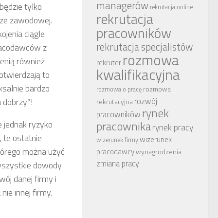
managerów
będzie tylko
rekrutacja online
rekrutacja
erze zawodowej.
pracowników
ojenia ciągle
rekrutacja specjalistów
pracodawców z
rozmowa
cenią również
rekruter
kwalifikacyjna
otwierdzają to
ksalnie bardzo
rozmowa
rozmowa o pracę
rozwój
a dobrzy”!
rekrutacyjna
rynek
pracowników
e jednak ryzyko
pracownika
rynek pracy
, te ostatnie
wizerunek
wizerunek firmy
tórego można użyć
pracodawcy
wynagrodzenia
zmiana pracy
 wszystkie dowody
ój danej firmy i
nie innej firmy.