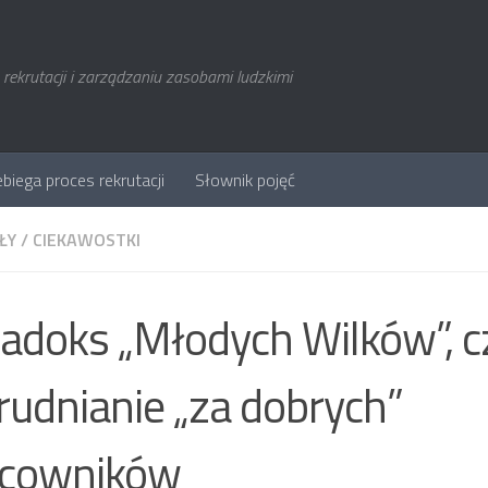
rekrutacji i zarządzaniu zasobami ludzkimi
ebiega proces rekrutacji
Słownik pojęć
ŁY
/
CIEKAWOSTKI
adoks „Młodych Wilków”, cz
rudnianie „za dobrych”
acowników