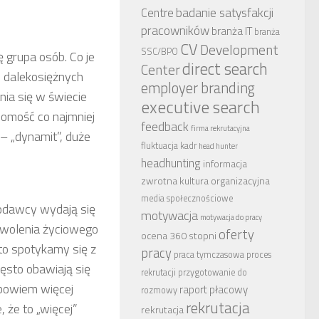
badanie satysfakcji
Centre
pracowników
branża IT
branża
CV
Development
SSC/BPO
ę grupa osób. Co je
direct search
Center
e dalekosiężnych
employer branding
ia się w świecie
executive search
ajomość co najmniej
feedback
firma rekrutacyjna
– „dynamit”, duże
fluktuacja kadr
head hunter
headhunting
informacja
zwrotna
kultura organizacyjna
media społecznościowe
odawcy wydają się
motywacja
motywacja do pracy
owolenia życiowego
oferty
ocena 360 stopni
to spotykamy się z
pracy
praca tymczasowa
proces
ęsto obawiają się
rekrutacji
przygotowanie do
 bowiem więcej
raport płacowy
rozmowy
rekrutacja
 że to „więcej”
rekrutacja