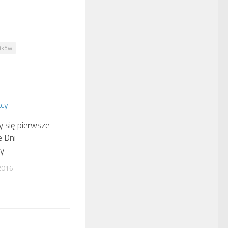
ników
 się pierwsze
e Dni
y
2016