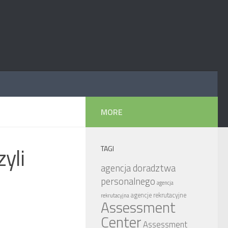
MORE
yli
TAGI
agencja doradztwa
personalnego
agencja
agencje rekrutacyjne
rekrutacyjna
Assessment
Center
Assessment