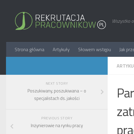
Wszystko o 
Strona główna
Artykuły
Słowem wstępu
Jak prz
ARTYKU
NEXT STORY
Par
Poszukiwany, poszukiwana – o
specjalistach ds. jakości
zat
PREVIOUS STORY
pr
Inżynierowie na rynku pracy