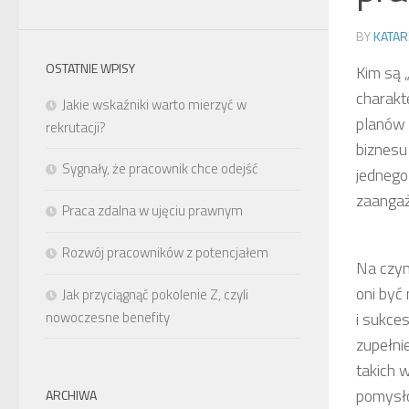
BY
KATAR
OSTATNIE WPISY
Kim są 
charakt
Jakie wskaźniki warto mierzyć w
planów 
rekrutacji?
biznesu 
Sygnały, że pracownik chce odejść
jednego
zaangaż
Praca zdalna w ujęciu prawnym
Rozwój pracowników z potencjałem
Na czym
oni być
Jak przyciągnąć pokolenie Z, czyli
nowoczesne benefity
i sukce
zupełni
takich 
pomysłó
ARCHIWA