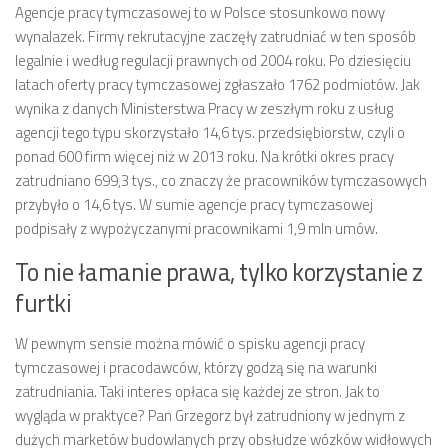
Agencje pracy tymczasowej to w Polsce stosunkowo nowy
wynalazek. Firmy rekrutacyjne zaczęły zatrudniać w ten sposób
legalnie i według regulacji prawnych od 2004 roku. Po dziesięciu
latach oferty pracy tymczasowej zgłaszało 1762 podmiotów. Jak
wynika z danych Ministerstwa Pracy w zeszłym roku z usług
agencji tego typu skorzystało 14,6 tys. przedsiębiorstw, czyli o
ponad 600 firm więcej niż w 2013 roku. Na krótki okres pracy
zatrudniano 699,3 tys., co znaczy że pracowników tymczasowych
przybyło o 14,6 tys. W sumie agencje pracy tymczasowej
podpisały z wypożyczanymi pracownikami 1,9 mln umów.
To nie łamanie prawa, tylko korzystanie z
furtki
W pewnym sensie można mówić o spisku agencji pracy
tymczasowej i pracodawców, którzy godzą się na warunki
zatrudniania. Taki interes opłaca się każdej ze stron. Jak to
wygląda w praktyce? Pan Grzegorz był zatrudniony w jednym z
dużych marketów budowlanych przy obsłudze wózków widłowych