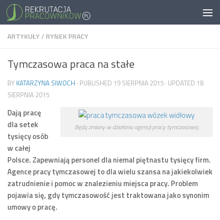
ARTYKUŁY
/
RYNEK PRACY
Tymczasowa praca na stałe
BY
KATARZYNA SIWOCH
· PUBLISHED
19 SIERPNIA 2015
· UPDATED
18
SIERPNIA 2015
Dają pracę
dla setek
Będą zmiany w działaniu agencji pracy tymczasowej.
tysięcy osób
w całej
Polsce. Zapewniają personel dla niemal piętnastu tysięcy firm.
Agence pracy tymczasowej to dla wielu szansa na jakiekolwiek
zatrudnienie i pomoc w znalezieniu miejsca pracy. Problem
pojawia się, gdy tymczasowość jest traktowana jako synonim
umowy o pracę.