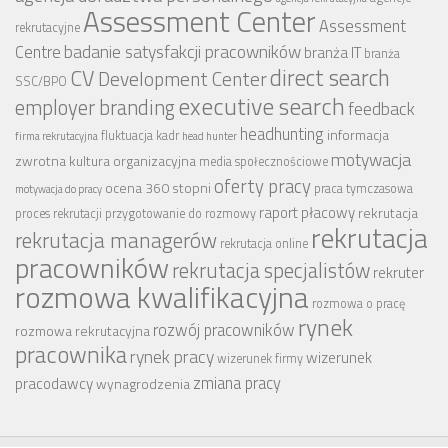
Assessment Center
Assessment
rekrutacyjne
badanie satysfakcji pracowników
Centre
branża IT
branża
CV
direct search
Development Center
SSC/BPO
executive search
employer branding
feedback
headhunting
informacja
fluktuacja kadr
firma rekrutacyjna
head hunter
motywacja
zwrotna
kultura organizacyjna
media społecznościowe
oferty pracy
ocena 360 stopni
praca tymczasowa
motywacja do pracy
raport płacowy
rekrutacja
proces rekrutacji
przygotowanie do rozmowy
rekrutacja
rekrutacja managerów
rekrutacja online
pracowników
rekrutacja specjalistów
rekruter
rozmowa kwalifikacyjna
rozmowa o pracę
rynek
rozwój pracowników
rozmowa rekrutacyjna
pracownika
rynek pracy
wizerunek
wizerunek firmy
zmiana pracy
pracodawcy
wynagrodzenia