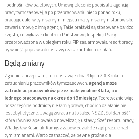
i podnośników paletowych. Umowę-zlecenie podpisał z agencją
pracy tymczasowej, a po przepracowaniu nieco ponad roku,
pracując dalej w tym samym miejscu i na tym samym stanowisku
zawarł umowę z inną agencją. Takie praktyki są stosowane bardzo
często, co wykazała kontrola Państwowej Inspekcji Pracy
przeprowadzona w ubiegłym roku. PIP zaalarmowała resort pracy,
by wnieść poprawki do ustawy i zakazać takich działań.
Będą zmiany
Zgodnie z przepisami, m.in. ustawą z dnia 9 lipca 2003 roku o
zatrudnianiu pracowników tymczasowych,
agencja może
zatrudniać pracowników przez maksymalnie 3 lata, a u
jednego pracodawcy na okres do 18 miesięcy
. Teoretycznie więc
poszczególne podmioty nie łamią prawa, choć ich działanie nie
jest zbyt etyczne. Uwagą zwraca na to także NSZZ „Solidarność”,
która również apelowała o nowelizację ustawy. Szef resortu pracy,
Władysław Kosiniak-Kamysz zapowiedział, że rząd pracuje nad
tymi zmianami. Warto zaznaczyć, że pewne groźne dla