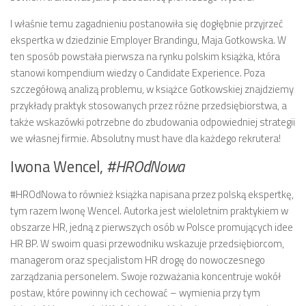
I właśnie temu zagadnieniu postanowiła się dogłębnie przyjrzeć
ekspertka w dziedzinie Employer Brandingu, Maja Gotkowska. W
ten sposób powstała pierwsza na rynku polskim książka, która
stanowi kompendium wiedzy o Candidate Experience. Poza
szczegółową analizą problemu, w książce Gotkowskiej znajdziemy
przykłady praktyk stosowanych przez różne przedsiębiorstwa, a
także wskazówki potrzebne do zbudowania odpowiedniej strategii
we własnej firmie. Absolutny must have dla każdego rekrutera!
Iwona Wencel,
#HROdNowa
#HROdNowa to również książka napisana przez polską ekspertkę,
tym razem Iwonę Wencel. Autorka jest wieloletnim praktykiem w
obszarze HR, jedną z pierwszych osób w Polsce promujących idee
HR BP. W swoim quasi przewodniku wskazuje przedsiębiorcom,
managerom oraz specjalistom HR drogę do nowoczesnego
zarządzania personelem. Swoje rozważania koncentruje wokół
postaw, które powinny ich cechować – wymienia przy tym