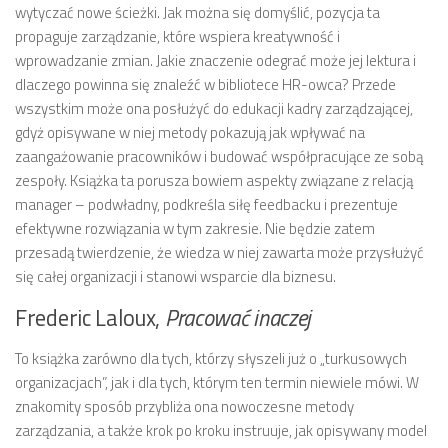
wytyczać nowe ścieżki. Jak można się domyślić, pozycja ta
propaguje zarządzanie, które wspiera kreatywność i
wprowadzanie zmian. Jakie znaczenie odegrać może jej lektura i
dlaczego powinna się znaleźć w bibliotece HR-owca? Przede
wszystkim może ona posłużyć do edukacji kadry zarządzającej,
gdyż opisywane w niej metody pokazują jak wpływać na
zaangażowanie pracowników i budować współpracujące ze sobą
zespoły. Książka ta porusza bowiem aspekty związane z relacją
manager – podwładny, podkreśla siłę feedbacku i prezentuje
efektywne rozwiązania w tym zakresie. Nie będzie zatem
przesadą twierdzenie, że wiedza w niej zawarta może przysłużyć
się całej organizacji i stanowi wsparcie dla biznesu.
Frederic Laloux,
Pracować inaczej
To książka zarówno dla tych, którzy słyszeli już o „turkusowych
organizacjach”, jak i dla tych, którym ten termin niewiele mówi. W
znakomity sposób przybliża ona nowoczesne metody
zarządzania, a także krok po kroku instruuje, jak opisywany model