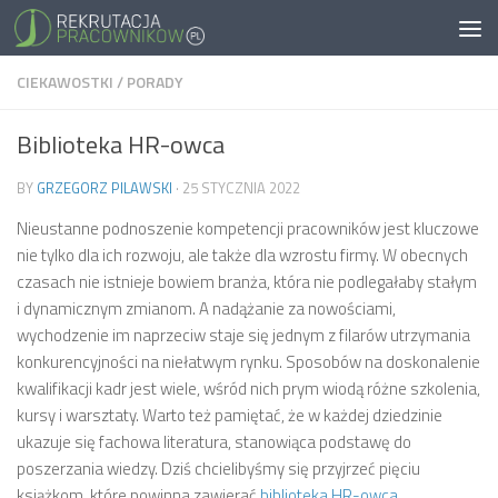
CIEKAWOSTKI
/
PORADY
Biblioteka HR-owca
BY
GRZEGORZ PILAWSKI
·
25 STYCZNIA 2022
Nieustanne podnoszenie kompetencji pracowników jest kluczowe
nie tylko dla ich rozwoju, ale także dla wzrostu firmy. W obecnych
czasach nie istnieje bowiem branża, która nie podlegałaby stałym
i dynamicznym zmianom. A nadążanie za nowościami,
wychodzenie im naprzeciw staje się jednym z filarów utrzymania
konkurencyjności na niełatwym rynku. Sposobów na doskonalenie
kwalifikacji kadr jest wiele, wśród nich prym wiodą różne szkolenia,
kursy i warsztaty. Warto też pamiętać, że w każdej dziedzinie
ukazuje się fachowa literatura, stanowiąca podstawę do
poszerzania wiedzy. Dziś chcielibyśmy się przyjrzeć pięciu
książkom, które powinna zawierać
biblioteka HR-owca
.