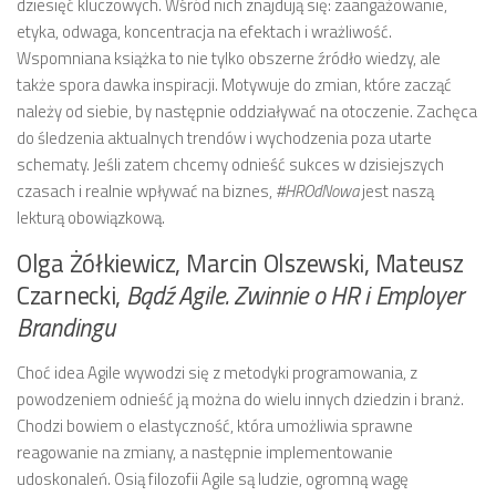
dziesięć kluczowych. Wśród nich znajdują się: zaangażowanie,
etyka, odwaga, koncentracja na efektach i wrażliwość.
Wspomniana książka to nie tylko obszerne źródło wiedzy, ale
także spora dawka inspiracji. Motywuje do zmian, które zacząć
należy od siebie, by następnie oddziaływać na otoczenie. Zachęca
do śledzenia aktualnych trendów i wychodzenia poza utarte
schematy. Jeśli zatem chcemy odnieść sukces w dzisiejszych
czasach i realnie wpływać na biznes,
#HROdNowa
jest naszą
lekturą obowiązkową.
Olga Żółkiewicz, Marcin Olszewski, Mateusz
Czarnecki,
Bądź Agile. Zwinnie o HR i Employer
Brandingu
Choć idea Agile wywodzi się z metodyki programowania, z
powodzeniem odnieść ją można do wielu innych dziedzin i branż.
Chodzi bowiem o elastyczność, która umożliwia sprawne
reagowanie na zmiany, a następnie implementowanie
udoskonaleń. Osią filozofii Agile są ludzie, ogromną wagę