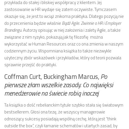
przykłada do stałej i bliskiej współpracy z klientem. Jej
zastosowanie w HR wydaje się zatem oczywiste. Tymczasem
okazuje się, że jest to wciąż znikoma praktyka. Dlatego pozycją nie
do przecenienia będzie właśnie
Bądź Agile. Zwinnie o HR i Employer
Brandingu.
Autorzy opisując w niej założenia i zalety Agile, a także
związane z nim ryzyko, pokazują jak tę filozofię można
wykorzystać w Human Resources oraz co ona zmienia w naszym
codziennym życiu. Wspomniana książka to także niezwykle
użyteczny zbiór wskazówek i przykładów, który od teorii pozwala
sprawnie przejść do praktyki.
Coffman Curt, Buckingham Marcus,
Po
pierwsze złam wszelkie zasady. Co najwięksi
menedżerowie na świecie robią inaczej
Ta książka o dość rebelianckim tytule szybko stała się światowym
bestsellerem. Głosi ona tezę, że wszyscy managerowie
odnoszący sukcesy posiadają wspólną cechę, którą jest “think
outside the box”, czyli łamanie schematów i utartych zasad, by