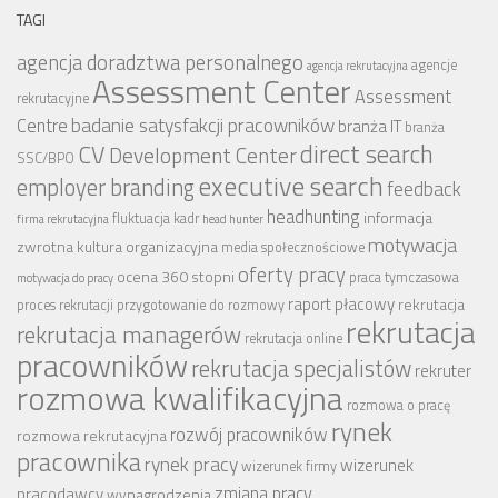
TAGI
agencja doradztwa personalnego
agencje
agencja rekrutacyjna
Assessment Center
Assessment
rekrutacyjne
badanie satysfakcji pracowników
Centre
branża IT
branża
CV
direct search
Development Center
SSC/BPO
executive search
employer branding
feedback
headhunting
informacja
fluktuacja kadr
firma rekrutacyjna
head hunter
motywacja
zwrotna
kultura organizacyjna
media społecznościowe
oferty pracy
ocena 360 stopni
praca tymczasowa
motywacja do pracy
raport płacowy
rekrutacja
proces rekrutacji
przygotowanie do rozmowy
rekrutacja
rekrutacja managerów
rekrutacja online
pracowników
rekrutacja specjalistów
rekruter
rozmowa kwalifikacyjna
rozmowa o pracę
rynek
rozwój pracowników
rozmowa rekrutacyjna
pracownika
rynek pracy
wizerunek
wizerunek firmy
zmiana pracy
pracodawcy
wynagrodzenia