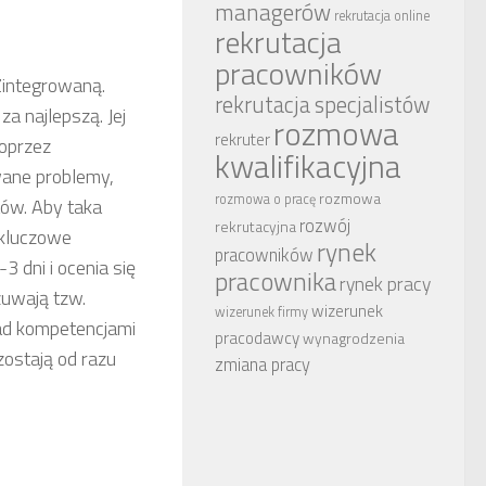
managerów
rekrutacja online
rekrutacja
pracowników
integrowaną.
rekrutacja specjalistów
a najlepszą. Jej
rozmowa
rekruter
poprzez
kwalifikacyjna
wane problemy,
rozmowa
rozmowa o pracę
tów. Aby taka
rozwój
rekrutacyjna
 kluczowe
rynek
pracowników
dni i ocenia się
pracownika
rynek pracy
zuwają tzw.
wizerunek
wizerunek firmy
nad kompetencjami
pracodawcy
wynagrodzenia
zostają od razu
zmiana pracy