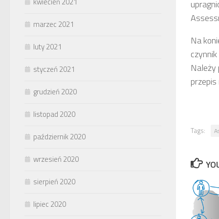
kwiecień 2021
upragni
Assessm
marzec 2021
Na koni
luty 2021
czynnik
Należy 
styczeń 2021
przepis
grudzień 2020
listopad 2020
Tags:
A
październik 2020
wrzesień 2020
YOU
sierpień 2020
lipiec 2020