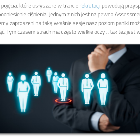
e pojęcia, które usłyszane w trakcie
rekrutacji
powodują przysp
podniesienie ciśnienia. Jednym z nich jest na pewno Assessmen
emy zaproszeni na taką właśnie sesję nasz poziom paniki mo
ć. Tym czasem strach ma często wielkie oczy… tak też jest 