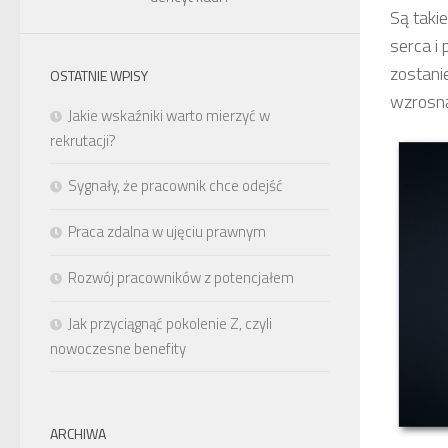
Są taki
serca i 
zostani
OSTATNIE WPISY
wzrosną
Jakie wskaźniki warto mierzyć w
rekrutacji?
Sygnały, że pracownik chce odejść
Praca zdalna w ujęciu prawnym
Rozwój pracowników z potencjałem
Jak przyciągnąć pokolenie Z, czyli
nowoczesne benefity
ARCHIWA