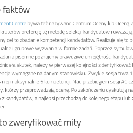
 faktów
ment Centre
bywa też nazywane Centrum Oceny lub Oceną Z
ekruterów preferuję tę metodę selekcji kandydatów i uważa ją z
ny cel to zbadanie kompetencji kandydatów. Realizuje się to 
ualne i grupowe wyzwania w formie zadań. Poprzez symulo
 zadania pisemne poznajemy prawdziwe umiejętności kandyda
dniosła skutek, należy w pierwszej kolejności zidentyfikować
ncje wymagane na danym stanowisku. Zwykle sesja trwa 1-3 
 niej maksymalnie 6 kompetencji. Nad przebiegiem sesji AC c
y, którzy przeprowadzają ocenę. Po zakończeniu dyskutują 
 z kandydatów, a najlepsi przechodzą do kolejnego etapu lub 
eni.
o zweryfikować mity