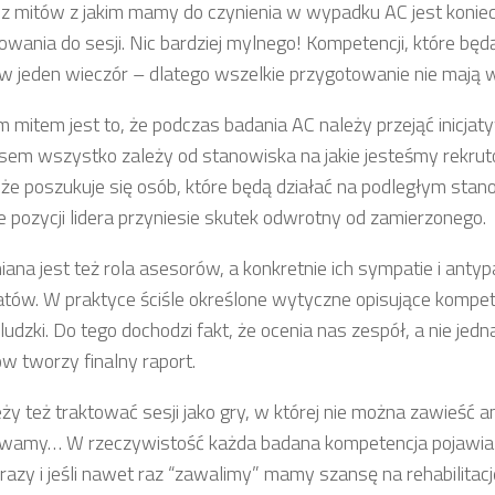
z mitów z jakim mamy do czynienia w wypadku AC jest konie
owania do sesji. Nic bardziej mylnego! Kompetencji, które będ
w jeden wieczór – dlatego wszelkie przygotowanie nie mają
m mitem jest to, że podczas badania AC należy przejąć inicja
em wszystko zależy od stanowiska na jakie jesteśmy rekrut
 że poszukuje się osób, które będą działać na podległym sta
ie pozycji lidera przyniesie skutek odwrotny od zamierzonego.
iana jest też rola asesorów, a konkretnie ich sympatie i antyp
tów. W praktyce ściśle określone wytyczne opisujące kompet
ludzki. Do tego dochodzi fakt, że ocenia nas zespół, a nie jedn
w tworzy finalny raport.
ży też traktować sesji jako gry, w której nie można zawieść an
wamy… W rzeczywistość każda badana kompetencja pojawia 
 razy i jeśli nawet raz “zawalimy” mamy szansę na rehabilitacj