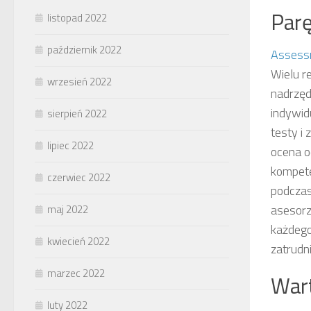
Parę
listopad 2022
październik 2022
Assess
Wielu r
wrzesień 2022
nadrzęd
indywid
sierpień 2022
testy i
lipiec 2022
ocena o
kompete
czerwiec 2022
podczas
asesorz
maj 2022
każdego
kwiecień 2022
zatrudni
marzec 2022
Wart
luty 2022