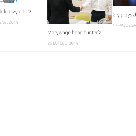
k lepszy od CV
Gry przyszł
ŚNIA 2014
17 PAŹDZIE
Motywacje head hunter’a
26 LUTEGO 2014