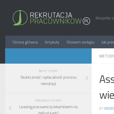
Wszystko o 
Strona główna
Artykuły
Słowem wstępu
Jak prz
METODY
NEXT STORY
Ass
Skuteczność i opłacalność procesu
rekrutacji
wie
PREVIOUS STORY
Leasing pracowniczy lekarstwem na
BY
GRZEG
deficyt kadr?