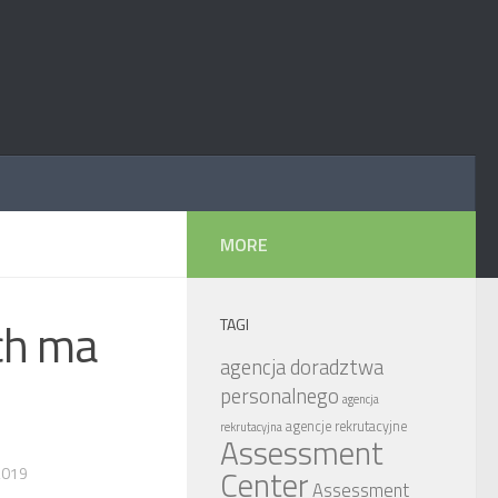
MORE
ch ma
TAGI
agencja doradztwa
personalnego
agencja
agencje rekrutacyjne
rekrutacyjna
Assessment
2019
Center
Assessment