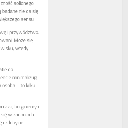
czność solidnego
ą badane nie da się
 większego sensu.
tywę i przywództwo.
owani. Może się
nowisku, wtedy
atie do
encje minimalizują
a osoba – to kilku
i razu, bo giniemy i
się w zadaniach
ę i zdobycie