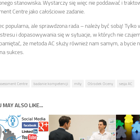
onego stanowiska. Wystarczy się więc nie poddawać i trakto
ent Centre jako całościowe zadanie.
ec popularna, ale sprawdzona rada – należy być sobą! Tylko
 stresu i dopasowywania się w sytuacje, w których nie czuje
pamiętać, że metoda AC służy również nam samym, a bycie n
 na sukces.
ssessment Centre
badanie kompetencji
mity
Ośrodek Oceny
sesja AC
 MAY ALSO LIKE...