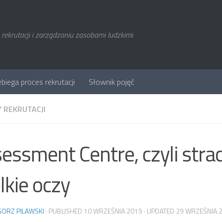
rekrutacji i zarządzaniu zasobami ludzkimi
ebiega proces rekrutacji
Słownik pojęć
 REKRUTACJI
essment Centre, czyli stra
lkie oczy
ORZ PILAWSKI
· PUBLISHED
10 WRZEŚNIA 2019
· UPDATED
29 WRZEŚNIA 