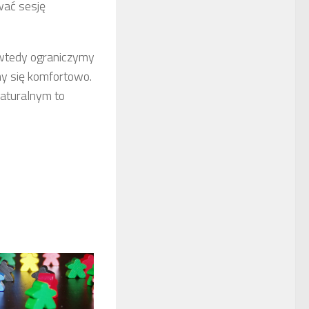
wać sesję
 wtedy ograniczymy
my się komfortowo.
aturalnym to