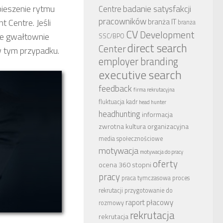
ieszenie rytmu
badanie satysfakcji
Centre
pracowników
t Centre. Jeśli
branża IT
branża
CV
Development
że gwałtownie
SSC/BPO
direct search
Center
w tym przypadku.
employer branding
executive search
feedback
firma rekrutacyjna
fluktuacja kadr
head hunter
headhunting
informacja
zwrotna
kultura organizacyjna
media społecznościowe
motywacja
motywacja do pracy
oferty
ocena 360 stopni
pracy
praca tymczasowa
proces
rekrutacji
przygotowanie do
raport płacowy
rozmowy
rekrutacja
rekrutacja