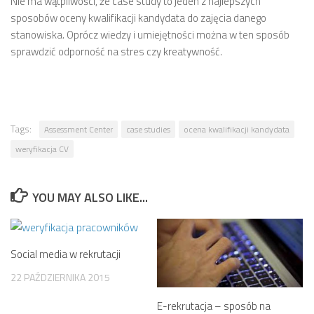
Nie ma wątpliwości, że case study to jeden z najlepszych
sposobów oceny kwalifikacji kandydata do zajęcia danego
stanowiska. Oprócz wiedzy i umiejętności można w ten sposób
sprawdzić odporność na stres czy kreatywność.
Tags:
Assessment Center
case studies
ocena kwalifikacji kandydata
weryfikacja CV
YOU MAY ALSO LIKE...
Social media w rekrutacji
22 PAŹDZIERNIKA 2015
E-rekrutacja – sposób na