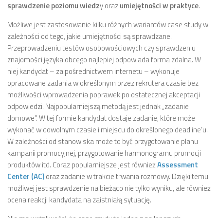
sprawdzenie poziomu wiedz
y oraz
umiejętności w praktyce
.
Możliwe jest zastosowanie kilku różnych wariantów case study w
zależności od tego, jakie umiejętności są sprawdzane.
Przeprowadzeniu testów osobowościowych czy sprawdzeniu
znajomości języka obcego najlepiej odpowiada forma zdalna. W
niej kandydat – za pośrednictwem internetu – wykonuje
opracowane zadania w określonym przez rekrutera czasie bez
możliwości wprowadzenia poprawek po ostatecznej akceptacji
odpowiedzi. Najpopularniejszą metodą jest jednak „zadanie
domowe”. W tej formie kandydat dostaje zadanie, które może
wykonać w dowolnym czasie i miejscu do określonego deadline’u.
W zależności od stanowiska może to być przygotowanie planu
kampanii promocyjnej, przygotowanie harmonogramu promocji
produktów itd. Coraz popularniejsze jest również
Assessment
Center (AC)
oraz zadanie w trakcie trwania rozmowy. Dzięki temu
możliwej jest sprawdzenie na bieżąco nie tylko wyniku, ale również
ocena reakcji kandydata na zaistniałą sytuację.