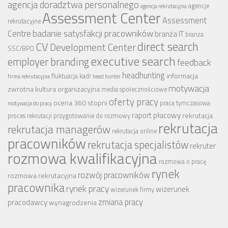
agencja doradztwa personalnego
agencje
agencja rekrutacyjna
Assessment Center
Assessment
rekrutacyjne
badanie satysfakcji pracowników
Centre
branża IT
branża
CV
direct search
Development Center
SSC/BPO
executive search
employer branding
feedback
headhunting
informacja
fluktuacja kadr
firma rekrutacyjna
head hunter
motywacja
zwrotna
kultura organizacyjna
media społecznościowe
oferty pracy
ocena 360 stopni
praca tymczasowa
motywacja do pracy
raport płacowy
rekrutacja
proces rekrutacji
przygotowanie do rozmowy
rekrutacja
rekrutacja managerów
rekrutacja online
pracowników
rekrutacja specjalistów
rekruter
rozmowa kwalifikacyjna
rozmowa o pracę
rynek
rozwój pracowników
rozmowa rekrutacyjna
pracownika
rynek pracy
wizerunek
wizerunek firmy
zmiana pracy
pracodawcy
wynagrodzenia