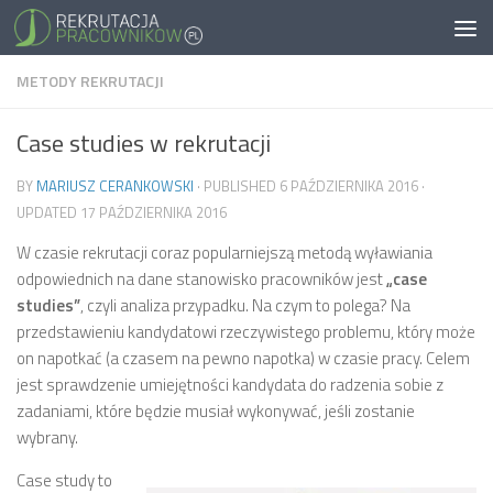
METODY REKRUTACJI
Case studies w rekrutacji
BY
MARIUSZ CERANKOWSKI
· PUBLISHED
6 PAŹDZIERNIKA 2016
·
UPDATED
17 PAŹDZIERNIKA 2016
W czasie rekrutacji coraz popularniejszą metodą wyławiania
odpowiednich na dane stanowisko pracowników jest
„case
studies”
, czyli analiza przypadku. Na czym to polega? Na
przedstawieniu kandydatowi rzeczywistego problemu, który może
on napotkać (a czasem na pewno napotka) w czasie pracy. Celem
jest sprawdzenie umiejętności kandydata do radzenia sobie z
zadaniami, które będzie musiał wykonywać, jeśli zostanie
wybrany.
Case study to