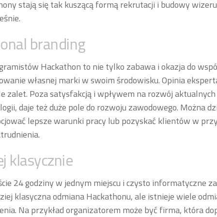
ony stają się tak kuszącą formą rekrutacji i budowy wize
eśnie.
onal branding
gramistów Hackathon to nie tylko zabawa i okazja do wsp
owanie własnej marki w swoim środowisku. Opinia eksperta
e zalet. Poza satysfakcją i wpływem na rozwój aktualnych t
ogii, daje też duże pole do rozwoju zawodowego. Można dz
jować lepsze warunki pracy lub pozyskać klientów w prz
rudnienia.
j klasycznie
cie 24 godziny w jednym miejscu i czysto informatyczne za
ziej klasyczna odmiana Hackathonu, ale istnieje wiele odm
nia. Na przykład organizatorem może być firma, która dop