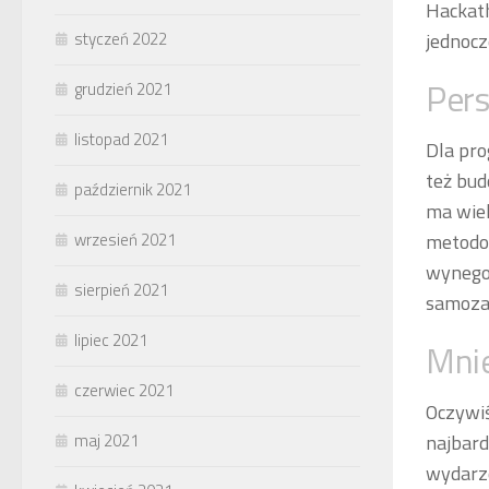
Hackath
styczeń 2022
jednocz
Pers
grudzień 2021
listopad 2021
Dla pro
też bud
październik 2021
ma wiel
wrzesień 2021
metodol
wynegoc
sierpień 2021
samozat
lipiec 2021
Mnie
czerwiec 2021
Oczywiś
maj 2021
najbard
wydarze