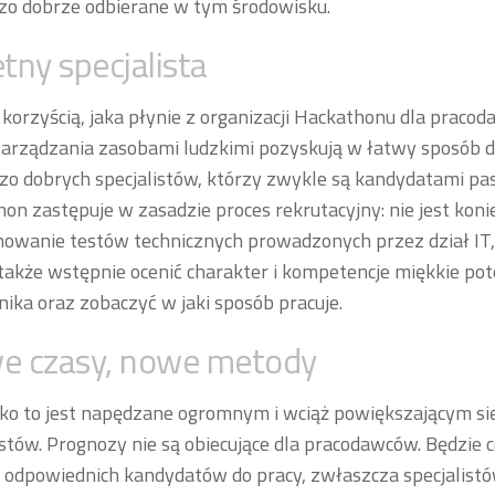
zo dobrze odbierane w tym środowisku.
tny specjalista
 korzyścią, jaka płynie z organizacji Hackathonu dla pracoda
zarządzania zasobami ludzkimi pozyskują w łatwy sposób
zo dobrych specjalistów, którzy zwykle są kandydatami p
on zastępuje w zasadzie proces rekrutacyjny: nie jest kon
owanie testów technicznych prowadzonych przez dział IT,
akże wstępnie ocenić charakter i kompetencje miękkie pot
ika oraz zobaczyć w jaki sposób pracuje.
e czasy, nowe metody
o to jest napędzane ogromnym i wciąż powiększającym si
istów. Prognozy nie są obiecujące dla pracodawców. Będzie c
 odpowiednich kandydatów do pracy, zwłaszcza specjalistó