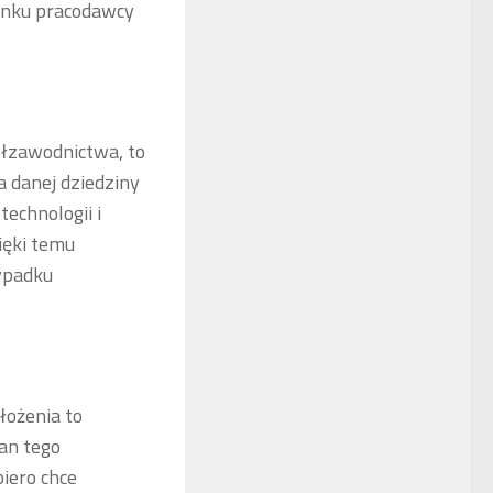
runku pracodawcy
ółzawodnictwa, to
 danej dziedziny
echnologii i
ięki temu
ypadku
łożenia to
ian tego
iero chce