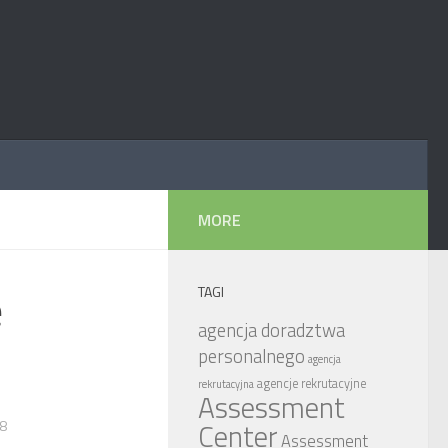
MORE
e
TAGI
agencja doradztwa
personalnego
agencja
agencje rekrutacyjne
rekrutacyjna
Assessment
18
Center
Assessment