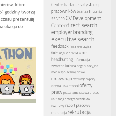
nierów, które
badanie satysfakcji
Centre
pracowników
 24 godziny tworzą
branża IT
branża
CV
Development
czasu prezentują
SSC/BPO
direct search
Center
na okazja do
employer branding
executive search
feedback
firma rekrutacyjna
fluktuacja kadr
head hunter
headhunting
informacja
zwrotna
kultura organizacyjna
media społecznościowe
motywacja
motywacja do pracy
oferty
ocena 360 stopni
pracy
praca tymczasowa
proces
rekrutacji
przygotowanie do
raport płacowy
rozmowy
rekrutacja
rekrutacja