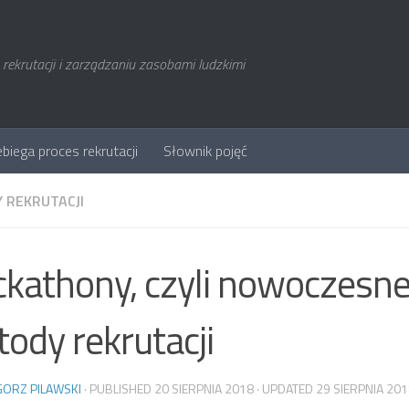
rekrutacji i zarządzaniu zasobami ludzkimi
ebiega proces rekrutacji
Słownik pojęć
 REKRUTACJI
kathony, czyli nowoczesn
ody rekrutacji
ORZ PILAWSKI
· PUBLISHED
20 SIERPNIA 2018
· UPDATED
29 SIERPNIA 20