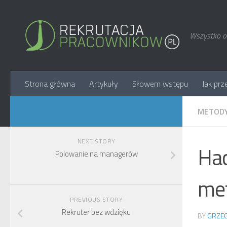
Wszystko o 
Strona główna
Artykuły
Słowem wstępu
Jak prz
METODY
NEXT STORY
Hac
Polowanie na managerów
met
PREVIOUS STORY
Rekruter bez wdzięku
BY
GRZEG