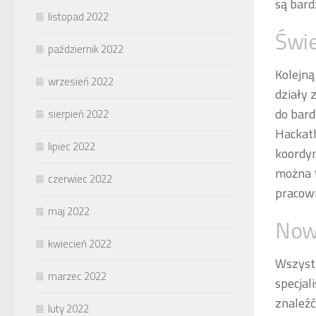
są bard
listopad 2022
Świe
październik 2022
Kolejną
wrzesień 2022
działy 
do bard
sierpień 2022
Hackath
lipiec 2022
koordyn
można t
czerwiec 2022
pracown
maj 2022
Now
kwiecień 2022
Wszystk
marzec 2022
specjal
znaleźć
luty 2022