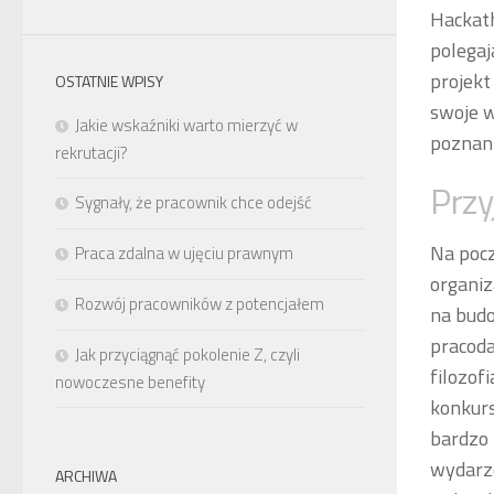
Hackath
polegaj
projekt
OSTATNIE WPISY
swoje w
Jakie wskaźniki warto mierzyć w
poznani
rekrutacji?
Przy
Sygnały, że pracownik chce odejść
Na pocz
Praca zdalna w ujęciu prawnym
organiz
Rozwój pracowników z potencjałem
na bud
pracoda
Jak przyciągnąć pokolenie Z, czyli
filozof
nowoczesne benefity
konkur
bardzo 
wydarze
ARCHIWA