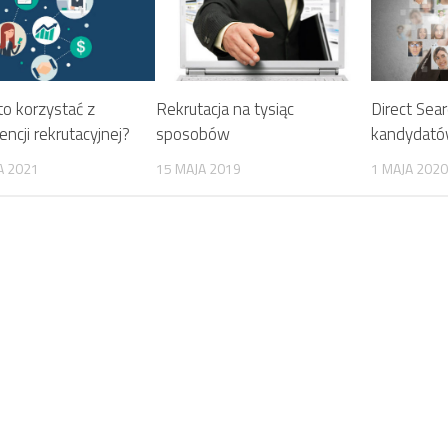
to korzystać z
Rekrutacja na tysiąc
Direct Sea
encji rekrutacyjnej?
sposobów
kandydató
A 2021
15 MAJA 2019
1 MAJA 2020