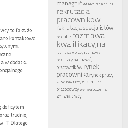
managerów
rekrutacja online
rekrutacja
pracowników
rekrutacja specjalistów
wcy to fakt, że
rozmowa
rekruter
 dane kontaktowe
kwalifikacyjna
asywnymi.
rozmowa
rozmowa o pracę
ieczne
rozwój
rekrutacyjna
 a w dodatku
rynek
pracowników
encjalnego
pracownika
rynek pracy
wizerunek
wizerunek firmy
pracodawcy
wynagrodzenia
zmiana pracy
ę deficytem
oraz trudniej
w IT. Dlatego