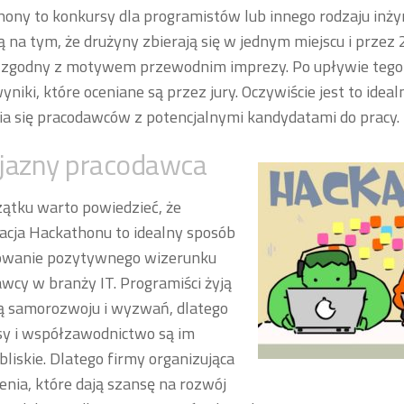
ony to konkursy dla programistów lub innego rodzaju inży
ą na tym, że drużyny zbierają się w jednym miejscu i przez
 zgodny z motywem przewodnim imprezy. Po upływie tego 
yniki, które oceniane są przez jury. Oczywiście jest to ideal
a się pracodawców z potencjalnymi kandydatami do pracy.
jazny pracodawca
ątku warto powiedzieć, że
acja Hackathonu to idealny sposób
owanie pozytywnego wizerunku
wcy w branży IT. Programiści żyją
ią samorozwoju i wyzwań, dlatego
sy i współzawodnictwo są im
bliskie. Dlatego firmy organizująca
nia, które dają szansę na rozwój