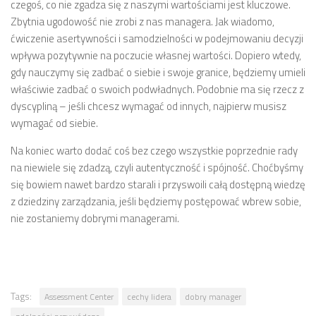
czegoś, co nie zgadza się z naszymi wartościami jest kluczowe.
Zbytnia ugodowość nie zrobi z nas managera. Jak wiadomo,
ćwiczenie asertywności i samodzielności w podejmowaniu decyzji
wpływa pozytywnie na poczucie własnej wartości. Dopiero wtedy,
gdy nauczymy się zadbać o siebie i swoje granice, będziemy umieli
właściwie zadbać o swoich podwładnych. Podobnie ma się rzecz z
dyscypliną – jeśli chcesz wymagać od innych, najpierw musisz
wymagać od siebie.
Na koniec warto dodać coś bez czego wszystkie poprzednie rady
na niewiele się zdadzą, czyli autentyczność i spójność. Choćbyśmy
się bowiem nawet bardzo starali i przyswoili całą dostępną wiedzę
z dziedziny zarządzania, jeśli będziemy postępować wbrew sobie,
nie zostaniemy dobrymi managerami.
Tags:
Assessment Center
cechy lidera
dobry manager