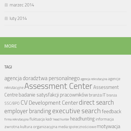
marzec 2014
luty 2014
MORE
TAGI
agencja doradztwa personalnego
agencje
agencja rekrutacyjna
Assessment Center
Assessment
rekrutacyjne
badanie satysfakcji pracowników
Centre
branża IT
branża
CV
direct search
Development Center
SSC/BPO
executive search
employer branding
feedback
headhunting
informacja
fluktuacja kadr
firma rekrutacyjna
head hunter
motywacja
zwrotna
kultura organizacyjna
media społecznościowe