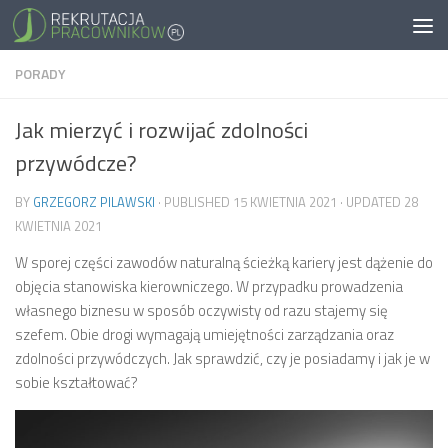
PORADY
Jak mierzyć i rozwijać zdolności
przywódcze?
BY
GRZEGORZ PILAWSKI
· PUBLISHED
15 KWIETNIA 2021
· UPDATED
28
KWIETNIA 2021
W sporej części zawodów naturalną ścieżką kariery jest dążenie do
objęcia stanowiska kierowniczego. W przypadku prowadzenia
własnego biznesu w sposób oczywisty od razu stajemy się
szefem. Obie drogi wymagają umiejętności zarządzania oraz
zdolności przywódczych. Jak sprawdzić, czy je posiadamy i jak je w
sobie kształtować?