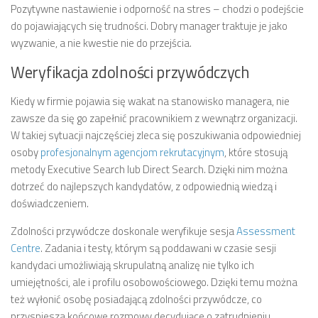
Pozytywne nastawienie i odporność na stres – chodzi o podejście
do pojawiających się trudności. Dobry manager traktuje je jako
wyzwanie, a nie kwestie nie do przejścia.
Weryfikacja zdolności przywódczych
Kiedy w firmie pojawia się wakat na stanowisko managera, nie
zawsze da się go zapełnić pracownikiem z wewnątrz organizacji.
W takiej sytuacji najczęściej zleca się poszukiwania odpowiedniej
osoby
profesjonalnym agencjom rekrutacyjnym
, które stosują
metody Executive Search lub Direct Search. Dzięki nim można
dotrzeć do najlepszych kandydatów, z odpowiednią wiedzą i
doświadczeniem.
Zdolności przywódcze doskonale weryfikuje sesja
Assessment
Centre
. Zadania i testy, którym są poddawani w czasie sesji
kandydaci umożliwiają skrupulatną analizę nie tylko ich
umiejętności, ale i profilu osobowościowego. Dzięki temu można
też wyłonić osobę posiadającą zdolności przywódcze, co
przyspiesza końcowe rozmowy decydujące o zatrudnieniu