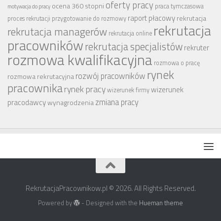
oferty pracy
ocena 360 stopni
praca tymczasowa
motywacja do pracy
raport płacowy
rekrutacja
proces rekrutacji
przygotowanie do rozmowy
rekrutacja
rekrutacja managerów
rekrutacja online
pracowników
rekrutacja specjalistów
rekruter
rozmowa kwalifikacyjna
rozmowa o pracę
rynek
rozwój pracowników
rozmowa rekrutacyjna
pracownika
rynek pracy
wizerunek
wizerunek firmy
zmiana pracy
pracodawcy
wynagrodzenia
RekrutacjaPracownikow.pl © 2026. All Rights Reserved.
Powered by
- Designed with the
Hueman theme