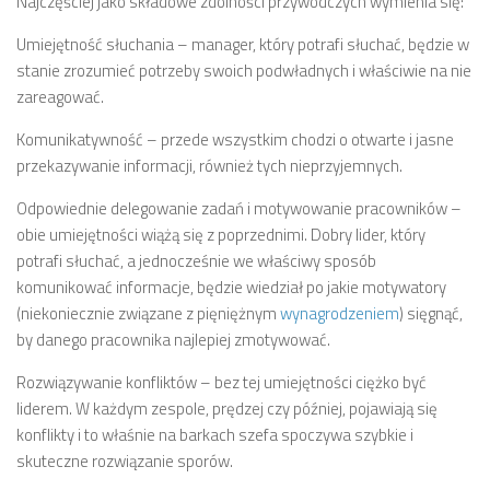
Najczęściej jako składowe zdolności przywódczych wymienia się:
Umiejętność słuchania – manager, który potrafi słuchać, będzie w
stanie zrozumieć potrzeby swoich podwładnych i właściwie na nie
zareagować.
Komunikatywność – przede wszystkim chodzi o otwarte i jasne
przekazywanie informacji, również tych nieprzyjemnych.
Odpowiednie delegowanie zadań i motywowanie pracowników –
obie umiejętności wiążą się z poprzednimi. Dobry lider, który
potrafi słuchać, a jednocześnie we właściwy sposób
komunikować informacje, będzie wiedział po jakie motywatory
(niekoniecznie związane z pięniężnym
wynagrodzeniem
) sięgnąć,
by danego pracownika najlepiej zmotywować.
Rozwiązywanie konfliktów – bez tej umiejętności ciężko być
liderem. W każdym zespole, prędzej czy później, pojawiają się
konflikty i to właśnie na barkach szefa spoczywa szybkie i
skuteczne rozwiązanie sporów.