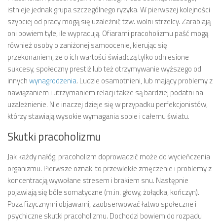
istnieje jednak grupa szczególnego ryzyka. W pierwszej kolejności
szybciej od pracy mogą się uzależnić tzw. wolni strzelcy. Zarabiają
oni bowiem tyle, ile wypracują. Ofiarami pracoholizmu paść mogą
również osoby o zaniżonej samoocenie, kierując się
przekonaniem, że o ich wartości świadczą tylko odniesione
sukcesy, społeczny prestiż lub też otrzymywanie wyższego od
innych
wynagrodzenia
. Ludzie osamotnieni, lub mający problemy z
nawiązaniem i utrzymaniem relacji także są bardziej podatni na
uzależnienie. Nie inaczej dzieje się w przypadku perfekcjonistów,
którzy stawiają wysokie wymagania sobie i całemu światu.
Skutki pracoholizmu
Jak każdy nałóg, pracoholizm doprowadzić może do wycieńczenia
organizmu. Pierwsze oznaki to przewlekłe zmęczenie i problemy z
koncentracją wywołane stresem i brakiem snu. Następnie
pojawiają się bóle somatyczne (m.in. głowy, żołądka, kończyn).
Poza fizycznymi objawami, zaobserwować łatwo społeczne i
psychiczne skutki pracoholizmu. Dochodzi bowiem do rozpadu