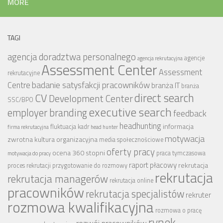
MORE
TAGI
agencja doradztwa personalnego
agencje
agencja rekrutacyjna
Assessment Center
Assessment
rekrutacyjne
badanie satysfakcji pracowników
Centre
branża IT
branża
CV
direct search
Development Center
SSC/BPO
executive search
employer branding
feedback
headhunting
informacja
fluktuacja kadr
firma rekrutacyjna
head hunter
motywacja
zwrotna
kultura organizacyjna
media społecznościowe
oferty pracy
ocena 360 stopni
praca tymczasowa
motywacja do pracy
raport płacowy
rekrutacja
proces rekrutacji
przygotowanie do rozmowy
rekrutacja
rekrutacja managerów
rekrutacja online
pracowników
rekrutacja specjalistów
rekruter
rozmowa kwalifikacyjna
rozmowa o pracę
rynek