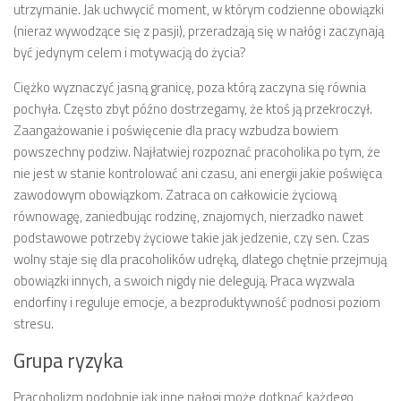
utrzymanie. Jak uchwycić moment, w którym codzienne obowiązki
(nieraz wywodzące się z pasji), przeradzają się w nałóg i zaczynają
być jedynym celem i motywacją do życia?
Ciężko wyznaczyć jasną granicę, poza którą zaczyna się równia
pochyła. Często zbyt późno dostrzegamy, że ktoś ją przekroczył.
Zaangażowanie i poświęcenie dla pracy wzbudza bowiem
powszechny podziw. Najłatwiej rozpoznać pracoholika po tym, że
nie jest w stanie kontrolować ani czasu, ani energii jakie poświęca
zawodowym obowiązkom. Zatraca on całkowicie życiową
równowagę, zaniedbując rodzinę, znajomych, nierzadko nawet
podstawowe potrzeby życiowe takie jak jedzenie, czy sen. Czas
wolny staje się dla pracoholików udręką, dlatego chętnie przejmują
obowiązki innych, a swoich nigdy nie delegują. Praca wyzwala
endorfiny i reguluje emocje, a bezproduktywność podnosi poziom
stresu.
Grupa ryzyka
Pracoholizm podobnie jak inne nałogi może dotknąć każdego,