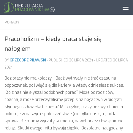
PORADY
Pracoholizm – kiedy praca staje się
nałogiem
BY
GRZEGORZ PILAWSKI
· PUBLISHED
20 LIPCA 2021
· UPDATED
30 LIPCA
2021
Bez pracy nie ma kołaczy… Bądź wytrwały, nie trać czasu na
odpoczynek, poświęć się dla kariery, a wtedy odniesiesz sukces…
Kto z nas nie słyszał podobnych porad? Może od rodziców,
coacha, a może przeczytaliśmy przepis na bogactwo w biografii
słynnego człowieka biznesu? Mit ciężkiej pracy bez wytchnienia
pokutuje w naszym społeczeństwie (nie tylko naszym) od lat i
sprawia, że mamy wyrzuty sumienia, nawet przez chwilę nic nie
robiąc. Skutki owego mitu bywają ciężkie. Bezpłatne nadgodziny,