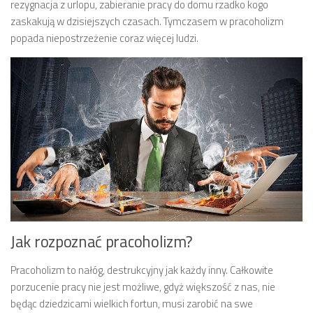
rezygnacja z urlopu, zabieranie pracy do domu rzadko kogo
zaskakują w dzisiejszych czasach. Tymczasem w pracoholizm
popada niepostrzeżenie coraz więcej ludzi.
Jak rozpoznać pracoholizm?
Pracoholizm to nałóg, destrukcyjny jak każdy inny. Całkowite
porzucenie pracy nie jest możliwe, gdyż większość z nas, nie
będąc dziedzicami wielkich fortun, musi zarobić na swe