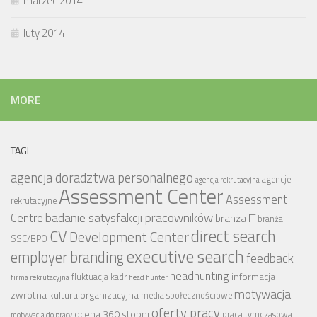
marzec 2014
luty 2014
MORE
TAGI
agencja doradztwa personalnego
agencje
agencja rekrutacyjna
Assessment Center
Assessment
rekrutacyjne
badanie satysfakcji pracowników
Centre
branża IT
branża
CV
direct search
Development Center
SSC/BPO
executive search
employer branding
feedback
headhunting
informacja
fluktuacja kadr
firma rekrutacyjna
head hunter
motywacja
zwrotna
kultura organizacyjna
media społecznościowe
oferty pracy
ocena 360 stopni
praca tymczasowa
motywacja do pracy