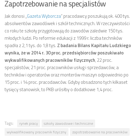
Zapotrzebowanie na specjalistów
Jak donosi „
Gazeta Wyborcza
” pracodawcy poszukują ok. 400 tys.
absolwentów zawodówek i szkół technicznych. W rzeczywistości
co roku te szkoły przygotowują do zawodów zaledwie 150 tys.
młodych ludzi. Po reformie edukacji z 1999 r. liczba techników
spadła z 2,1 tys. do 1,8 tys.
Z badania Bilans Kapitału Ludzkiego
wynika, że w 2014 r. 30 proc. przedsiębiorców poszukiwało
wykwalifikowanych pracowników fizycznych
, 22 proc.
specjalistów, 21 proc. pracowników usług i sprzedawców, a
techników i operatorów oraz monterów maszyn odpowiednio po
15 proc. i 14 proc. pracodawców. Gdyby obsadzono tych kilkaset
tysięcy stanowisk, to PKB urósłby o dodatkowe 1,4 proc.
Tags:
rynek pracy
szkoły zawodowe i techniczne
wykwalifikowany pracownik fizyczny
zapotrzebowanie na pracowników