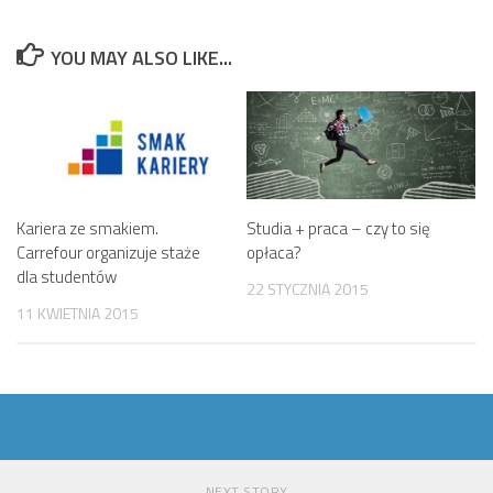
YOU MAY ALSO LIKE...
Kariera ze smakiem.
Studia + praca – czy to się
Carrefour organizuje staże
opłaca?
dla studentów
22 STYCZNIA 2015
11 KWIETNIA 2015
NEXT STORY