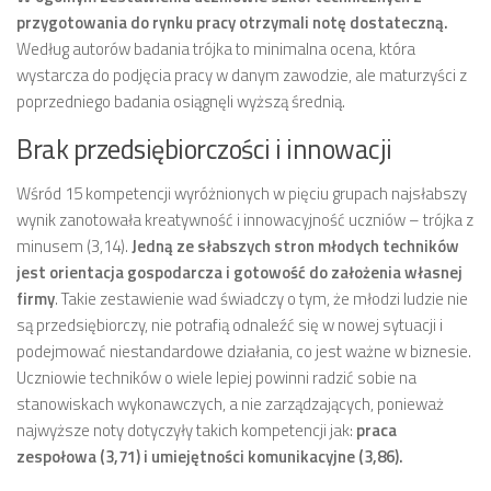
przygotowania do rynku pracy otrzymali notę dostateczną.
Według autorów badania trójka to minimalna ocena, która
wystarcza do podjęcia pracy w danym zawodzie, ale maturzyści z
poprzedniego badania osiągnęli wyższą średnią.
Brak przedsiębiorczości i innowacji
Wśród 15 kompetencji wyróżnionych w pięciu grupach najsłabszy
wynik zanotowała kreatywność i innowacyjność uczniów – trójka z
minusem (3,14).
Jedną ze słabszych stron młodych techników
jest orientacja gospodarcza i gotowość do założenia własnej
firmy
. Takie zestawienie wad świadczy o tym, że młodzi ludzie nie
są przedsiębiorczy, nie potrafią odnaleźć się w nowej sytuacji i
podejmować niestandardowe działania, co jest ważne w biznesie.
Uczniowie techników o wiele lepiej powinni radzić sobie na
stanowiskach wykonawczych, a nie zarządzających, ponieważ
najwyższe noty dotyczyły takich kompetencji jak:
praca
zespołowa (3,71) i umiejętności komunikacyjne (3,86).