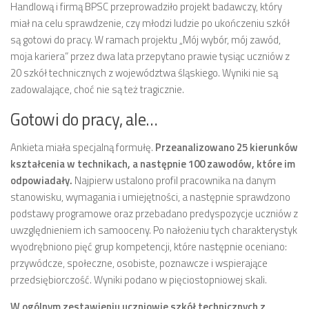
Handlową i firmą BPSC przeprowadziło projekt badawczy, który
miał na celu sprawdzenie, czy młodzi ludzie po ukończeniu szkół
są gotowi do pracy. W ramach projektu „Mój wybór, mój zawód,
moja kariera” przez dwa lata przepytano prawie tysiąc uczniów z
20 szkół technicznych z województwa śląskiego. Wyniki nie są
zadowalające, choć nie są też tragicznie.
Gotowi do pracy, ale…
Ankieta miała specjalną formułę.
Przeanalizowano 25 kierunków
kształcenia w technikach, a następnie 100 zawodów, które im
odpowiadały.
Najpierw ustalono profil pracownika na danym
stanowisku, wymagania i umiejętności, a następnie sprawdzono
podstawy programowe oraz przebadano predyspozycje uczniów z
uwzględnieniem ich samooceny. Po nałożeniu tych charakterystyk
wyodrębniono pięć grup kompetencji, które następnie oceniano:
przywódcze, społeczne, osobiste, poznawcze i wspierające
przedsiębiorczość. Wyniki podano w pięciostopniowej skali.
W ogólnym zestawieniu uczniowie szkół technicznych z