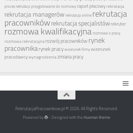
raport płacowy
rekrutacja
proces rekrutacji
przygotowanie do rozmowy
rekrutacja
rekrutacja managerów
rekrutacja online
pracowników
rekrutacja specjalistów
rekruter
rozmowa kwalifikacyjna
rozmowa o pracę
rynek
rozwój pracowników
rozmowa rekrutacyjna
pracownika
rynek pracy
wizerunek
wizerunek firmy
zmiana pracy
pracodawcy
wynagrodzenia
RekrutacjaPracownikow.pl © 2026. All Rights Reserved.
Powered by
- Designed with the
Hueman theme