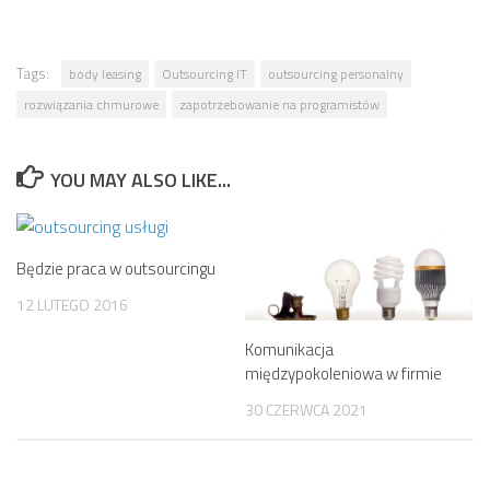
Tags:
body leasing
Outsourcing IT
outsourcing personalny
rozwiązania chmurowe
zapotrzebowanie na programistów
YOU MAY ALSO LIKE...
Będzie praca w outsourcingu
12 LUTEGO 2016
Komunikacja
międzypokoleniowa w firmie
30 CZERWCA 2021