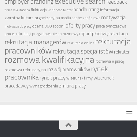
executive search
employer branding
feedback
headhunting
informacja
fluktuacja kadr
firma rekrutacyjna
head hunter
motywacja
zwrotna
kultura organizacyjna
media społecznościowe
oferty pracy
ocena 360 stopni
praca tymczasowa
motywacja do pracy
raport płacowy
rekrutacja
proces rekrutacji
przygotowanie do rozmowy
rekrutacja
rekrutacja managerów
rekrutacja online
pracowników
rekrutacja specjalistów
rekruter
rozmowa kwalifikacyjna
rozmowa o pracę
rynek
rozwój pracowników
rozmowa rekrutacyjna
pracownika
rynek pracy
wizerunek
wizerunek firmy
zmiana pracy
pracodawcy
wynagrodzenia