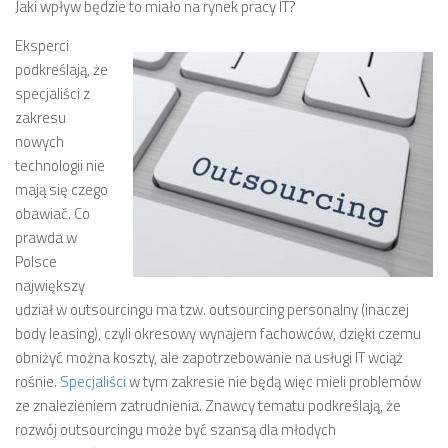
Jaki wpływ będzie to miało na rynek pracy IT?
Eksperci
podkreślają, że
specjaliści z
zakresu
nowych
technologii nie
mają się czego
obawiać. Co
prawda w
Polsce
największy
udział w outsourcingu ma tzw. outsourcing personalny (inaczej
body leasing), czyli okresowy wynajem fachowców, dzięki czemu
obniżyć można koszty, ale zapotrzebowanie na usługi IT wciąż
rośnie.
Specjaliści
w tym zakresie nie będą więc mieli problemów
ze znalezieniem zatrudnienia. Znawcy tematu podkreślają, że
rozwój outsourcingu może być szansą dla młodych