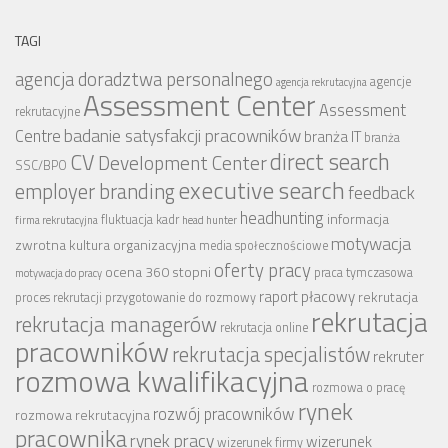
TAGI
agencja doradztwa personalnego
agencje
agencja rekrutacyjna
Assessment Center
Assessment
rekrutacyjne
badanie satysfakcji pracowników
Centre
branża IT
branża
CV
direct search
Development Center
SSC/BPO
executive search
employer branding
feedback
headhunting
informacja
fluktuacja kadr
firma rekrutacyjna
head hunter
motywacja
zwrotna
kultura organizacyjna
media społecznościowe
oferty pracy
ocena 360 stopni
praca tymczasowa
motywacja do pracy
raport płacowy
rekrutacja
proces rekrutacji
przygotowanie do rozmowy
rekrutacja
rekrutacja managerów
rekrutacja online
pracowników
rekrutacja specjalistów
rekruter
rozmowa kwalifikacyjna
rozmowa o pracę
rynek
rozwój pracowników
rozmowa rekrutacyjna
pracownika
rynek pracy
wizerunek
wizerunek firmy