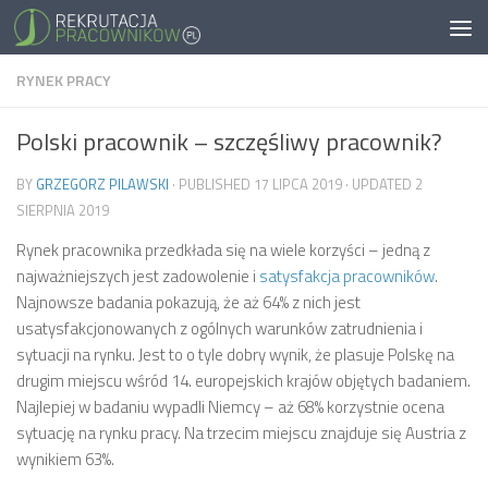
RYNEK PRACY
Polski pracownik – szczęśliwy pracownik?
BY
GRZEGORZ PILAWSKI
· PUBLISHED
17 LIPCA 2019
· UPDATED
2
SIERPNIA 2019
Rynek pracownika przedkłada się na wiele korzyści – jedną z
najważniejszych jest zadowolenie i
satysfakcja pracowników
.
Najnowsze badania pokazują, że aż 64% z nich jest
usatysfakcjonowanych z ogólnych warunków zatrudnienia i
sytuacji na rynku. Jest to o tyle dobry wynik, że plasuje Polskę na
drugim miejscu wśród 14. europejskich krajów objętych badaniem.
Najlepiej w badaniu wypadli Niemcy – aż 68% korzystnie ocena
sytuację na rynku pracy. Na trzecim miejscu znajduje się Austria z
wynikiem 63%.