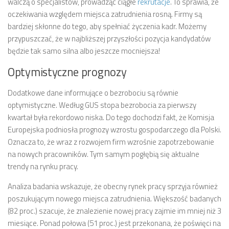
walczą o specjalistów, prowadząc ciągłe
rekrutacje
. To sprawia, że
oczekiwania względem miejsca zatrudnienia rosną. Firmy są
bardziej skłonne do tego, aby spełniać życzenia kadr. Możemy
przypuszczać, że w najbliższej przyszłości pozycja kandydatów
będzie tak samo silna albo jeszcze mocniejsza!
Optymistyczne prognozy
Dodatkowe dane informujące o bezrobociu są równie
optymistyczne. Według GUS stopa bezrobocia za pierwszy
kwartał była rekordowo niska. Do tego dochodzi fakt, że Komisja
Europejska podniosła prognozy wzrostu gospodarczego dla Polski.
Oznacza to, że wraz z rozwojem firm wzrośnie zapotrzebowanie
na nowych pracowników. Tym samym pogłębią się aktualne
trendy na rynku pracy.
Analiza badania wskazuje, że obecny rynek pracy sprzyja również
poszukującym nowego miejsca zatrudnienia. Większość badanych
(82 proc.) szacuje, że znalezienie nowej pracy zajmie im mniej niż 3
miesiące. Ponad połowa (51 proc.) jest przekonana, że poświęci na