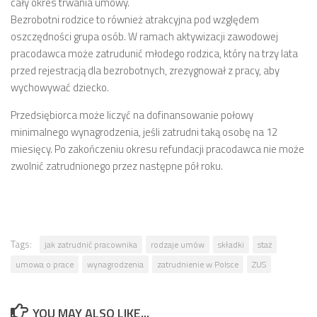
cały okres trwania umowy.
Bezrobotni rodzice to również atrakcyjna pod względem
oszczędności grupa osób. W ramach aktywizacji zawodowej
pracodawca może zatrudunić młodego rodzica, który na trzy lata
przed rejestracją dla bezrobotnych, zrezygnował z pracy, aby
wychowywać dziecko.
Przedsiębiorca może liczyć na dofinansowanie połowy
minimalnego wynagrodzenia, jeśli zatrudni taką osobę na 12
miesięcy. Po zakończeniu okresu refundacji pracodawca nie może
zwolnić zatrudnionego przez następne pół roku.
Tags:
jak zatrudnić pracownika
rodzaje umów
składki
staż
umowa o prace
wynagrodzenia
zatrudnienie w Polsce
ZUS
YOU MAY ALSO LIKE...