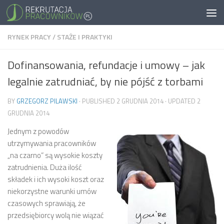
RYNEK PRACY
/
STAŻE I PRAKTYKI
Dofinansowania, refundacje i umowy – jak
legalnie zatrudniać, by nie pójść z torbami
BY
GRZEGORZ PILAWSKI
· PUBLISHED
2 GRUDNIA 2014
· UPDATED
2
GRUDNIA 2014
Jednym z powodów
utrzymywania pracowników
„na czarno” są wysokie koszty
zatrudnienia. Duża ilość
składek i ich wysoki koszt oraz
niekorzystne warunki umów
czasowych sprawiają, że
przedsiębiorcy wolą nie wiązać