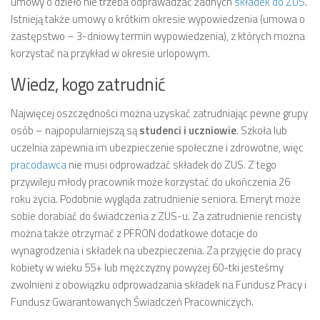
umowy o dzieło nie trzeba odprawadzać żadnych
składek do ZUS
.
Istnieją także umowy o krótkim okresie wypowiedzenia (umowa o
zastępstwo – 3-dniowy termin wypowiedzenia), z których można
korzystać na przykład w okresie urlopowym.
Wiedz, kogo zatrudnić
Najwięcej oszczędności można uzyskać zatrudniając pewne grupy
osób – najpopularniejszą są
studenci i uczniowie
. Szkoła lub
uczelnia zapewnia im ubezpieczenie społeczne i zdrowotne, więc
pracodawca
nie musi odprowadzać składek do ZUS. Z tego
przywileju młody pracownik może korzystać do ukończenia 26
roku życia. Podobnie wygląda zatrudnienie seniora. Emeryt może
sobie dorabiać do świadczenia z ZUS-u. Za zatrudnienie rencisty
można także otrzymać z PFRON dodatkowe dotacje do
wynagrodzenia i składek na ubezpieczenia. Za przyjęcie do pracy
kobiety w wieku 55+ lub mężczyzny powyżej 60-tki jesteśmy
zwolnieni z obowiązku odprowadzania składek na Fundusz Pracy i
Fundusz Gwarantowanych Świadczeń Pracowniczych.