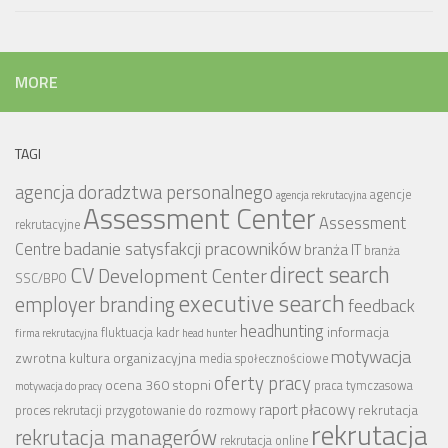
MORE
TAGI
agencja doradztwa personalnego
agencje
agencja rekrutacyjna
Assessment Center
Assessment
rekrutacyjne
badanie satysfakcji pracowników
Centre
branża IT
branża
CV
direct search
Development Center
SSC/BPO
executive search
employer branding
feedback
headhunting
informacja
fluktuacja kadr
firma rekrutacyjna
head hunter
motywacja
zwrotna
kultura organizacyjna
media społecznościowe
oferty pracy
ocena 360 stopni
praca tymczasowa
motywacja do pracy
raport płacowy
rekrutacja
proces rekrutacji
przygotowanie do rozmowy
rekrutacja
rekrutacja managerów
rekrutacja online